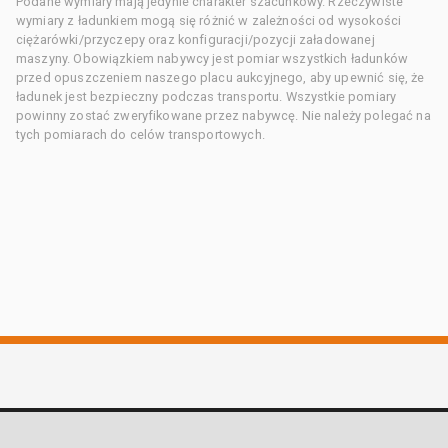
Podane wymiary mają jedynie charakter szacunkowy. Rzeczywiste
wymiary z ładunkiem mogą się różnić w zależności od wysokości
ciężarówki/przyczepy oraz konfiguracji/pozycji załadowanej
maszyny. Obowiązkiem nabywcy jest pomiar wszystkich ładunków
przed opuszczeniem naszego placu aukcyjnego, aby upewnić się, że
ładunek jest bezpieczny podczas transportu. Wszystkie pomiary
powinny zostać zweryfikowane przez nabywcę. Nie należy polegać na
tych pomiarach do celów transportowych.