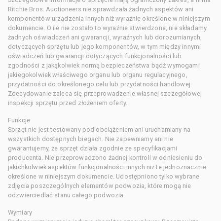
Ritchie Bros. Auctioneers nie sprawdzała żadnych aspektów ani
komponentów urządzenia innych niż wyraźnie określone w niniejszym
dokumencie. O ile nie zostało to wyraźnie stwierdzone, nie składamy
żadnych oświadczeń ani gwarancji, wyraźnych lub dorozumianych,
dotyczących sprzętu lub jego komponentów, w tym między innymi
oświadczeń lub gwarancji dotyczących funkcjonalności lub
zgodności z jakąkolwiek normą bezpieczeństwa bądź wymogami
jakiegokolwiek właściwego organu lub organu regulacyjnego,
przydatności do określonego celu lub przydatności handlowej.
Zdecydowanie zaleca się przeprowadzenie własnej szczegółowej
inspekcji sprzętu przed złożeniem oferty.
Funkcje
Sprzęt nie jest testowany pod obciążeniem ani uruchamiany na
wszystkich dostępnych biegach. Nie zapewniamy ani nie
gwarantujemy, że sprzęt działa zgodnie ze specyfikacjami
producenta. Nie przeprowadzono żadnej kontroli w odniesieniu do
jakichkolwiek aspektów funkcjonalności innych niż te jednoznacznie
określone w niniejszym dokumencie. Udostępniono tylko wybrane
zdjęcia poszczególnych elementów podwozia, które mogą nie
odzwierciedlać stanu całego podwozia.
Wymiary