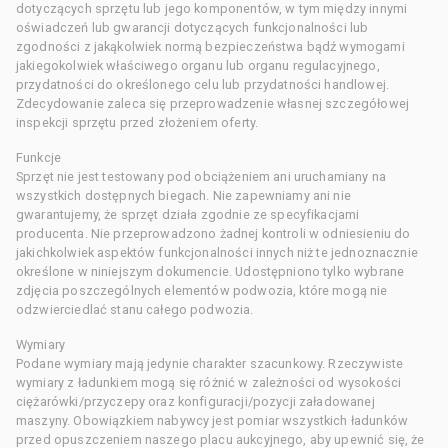
dotyczących sprzętu lub jego komponentów, w tym między innymi
oświadczeń lub gwarancji dotyczących funkcjonalności lub
zgodności z jakąkolwiek normą bezpieczeństwa bądź wymogami
jakiegokolwiek właściwego organu lub organu regulacyjnego,
przydatności do określonego celu lub przydatności handlowej.
Zdecydowanie zaleca się przeprowadzenie własnej szczegółowej
inspekcji sprzętu przed złożeniem oferty.
Funkcje
Sprzęt nie jest testowany pod obciążeniem ani uruchamiany na
wszystkich dostępnych biegach. Nie zapewniamy ani nie
gwarantujemy, że sprzęt działa zgodnie ze specyfikacjami
producenta. Nie przeprowadzono żadnej kontroli w odniesieniu do
jakichkolwiek aspektów funkcjonalności innych niż te jednoznacznie
określone w niniejszym dokumencie. Udostępniono tylko wybrane
zdjęcia poszczególnych elementów podwozia, które mogą nie
odzwierciedlać stanu całego podwozia.
Wymiary
Podane wymiary mają jedynie charakter szacunkowy. Rzeczywiste
wymiary z ładunkiem mogą się różnić w zależności od wysokości
ciężarówki/przyczepy oraz konfiguracji/pozycji załadowanej
maszyny. Obowiązkiem nabywcy jest pomiar wszystkich ładunków
przed opuszczeniem naszego placu aukcyjnego, aby upewnić się, że