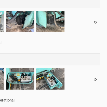
l.
rational.