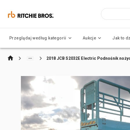
Przeglądaj według kategorii
Aukcje
Jak to d
2018 JCB S2032E Electric Podnośnik noży