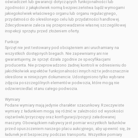
oświadczeń lub gwarancji dotyczących funkcjonalności lub
zgodności z jakąkolwiek normą bezpieczeństwa bądź wymogami
jakiegokolwiek właściwego organu lub organu regulacyjnego,
przydatności do określonego celu lub przydatności handlowej.
Zdecydowanie zaleca się przeprowadzenie własnej szczegółowej
inspekcji sprzętu przed złożeniem oferty.
Funkcje
Sprzęt nie jest testowany pod obciążeniem ani uruchamiany na
wszystkich dostępnych biegach. Nie zapewniamy ani nie
gwarantujemy, że sprzęt działa zgodnie ze specyfikacjami
producenta. Nie przeprowadzono żadnej kontroli w odniesieniu do
jakichkolwiek aspektów funkcjonalności innych niż te jednoznacznie
określone w niniejszym dokumencie. Udostępniono tylko wybrane
zdjęcia poszczególnych elementów podwozia, które mogą nie
odzwierciedlać stanu całego podwozia.
Wymiary
Podane wymiary mają jedynie charakter szacunkowy. Rzeczywiste
wymiary z ładunkiem mogą się różnić w zależności od wysokości
ciężarówki/przyczepy oraz konfiguracji/pozycji załadowanej
maszyny. Obowiązkiem nabywcy jest pomiar wszystkich ładunków
przed opuszczeniem naszego placu aukcyjnego, aby upewnić się, że
ładunek jest bezpieczny podczas transportu. Wszystkie pomiary