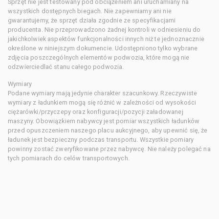
Sprzęt nie jest testowany pod obciążeniem ani uruchamiany na
wszystkich dostępnych biegach. Nie zapewniamy ani nie
gwarantujemy, że sprzęt działa zgodnie ze specyfikacjami
producenta. Nie przeprowadzono żadnej kontroli w odniesieniu do
jakichkolwiek aspektów funkcjonalności innych niż te jednoznacznie
określone w niniejszym dokumencie. Udostępniono tylko wybrane
zdjęcia poszczególnych elementów podwozia, które mogą nie
odzwierciedlać stanu całego podwozia.
Wymiary
Podane wymiary mają jedynie charakter szacunkowy. Rzeczywiste
wymiary z ładunkiem mogą się różnić w zależności od wysokości
ciężarówki/przyczepy oraz konfiguracji/pozycji załadowanej
maszyny. Obowiązkiem nabywcy jest pomiar wszystkich ładunków
przed opuszczeniem naszego placu aukcyjnego, aby upewnić się, że
ładunek jest bezpieczny podczas transportu. Wszystkie pomiary
powinny zostać zweryfikowane przez nabywcę. Nie należy polegać na
tych pomiarach do celów transportowych.