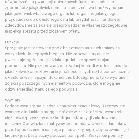
oświadczeń lub gwarancji dotyczących funkcjonalności lub
zgodności z jakąkolwiek normą bezpieczeństwa bądź wymogami
jakiegokolwiek właściwego organu lub organu regulacyjnego,
przydatności do określonego celu lub przydatności handlowej.
Zdecydowanie zaleca się przeprowadzenie własnej szczegółowej
inspekcji sprzętu przed złożeniem oferty.
Funkcje
Sprzęt nie jest testowany pod obciążeniem ani uruchamiany na
wszystkich dostępnych biegach. Nie zapewniamy ani nie
gwarantujemy, że sprzęt działa zgodnie ze specyfikacjami
producenta. Nie przeprowadzono żadnej kontroli w odniesieniu do
jakichkolwiek aspektów funkcjonalności innych niż te jednoznacznie
określone w niniejszym dokumencie. Udostępniono tylko wybrane
zdjęcia poszczególnych elementów podwozia, które mogą nie
odzwierciedlać stanu całego podwozia.
Wymiary
Podane wymiary mają jedynie charakter szacunkowy. Rzeczywiste
wymiary z ładunkiem mogą się różnić w zależności od wysokości
ciężarówki/przyczepy oraz konfiguracji/pozycji załadowanej
maszyny. Obowiązkiem nabywcy jest pomiar wszystkich ładunków
przed opuszczeniem naszego placu aukcyjnego, aby upewnić się, że
ładunek jest bezpieczny podczas transportu. Wszystkie pomiary