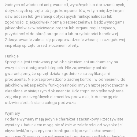
żadnych oświadczeń ani gwarancji, wyraźnych lub dorozumianych,
dotyczących sprzętu lub jego komponentów, w tym między innymi
oświadczeń lub gwarancji dotyczących funkcjonalności lub
zgodności z jakąkolwiek normą bezpieczeństwa bądź wymogami
jakiegokolwiek właściwego organu lub organu regulacyjnego,
przydatności do określonego celu lub przydatności handlowej.
Zdecydowanie zaleca się przeprowadzenie własnej szczegółowej
inspekcji sprzętu przed złożeniem oferty.
Funkcje
Sprzęt nie jest testowany pod obciążeniem ani uruchamiany na
wszystkich dostępnych biegach. Nie zapewniamy ani nie
gwarantujemy, że sprzęt działa zgodnie ze specyfikacjami
producenta. Nie przeprowadzono żadnej kontroli w odniesieniu do
jakichkolwiek aspektów funkcjonalności innych niż te jednoznacznie
określone w niniejszym dokumencie. Udostępniono tylko wybrane
zdjęcia poszczególnych elementów podwozia, które mogą nie
odzwierciedlać stanu całego podwozia.
Wymiary
Podane wymiary mają jedynie charakter szacunkowy. Rzeczywiste
wymiary z ładunkiem mogą się różnić w zależności od wysokości
ciężarówki/przyczepy oraz konfiguracji/pozycji załadowanej
maszyny. Obowiązkiem nabywcy jest pomiar wszystkich ładunków