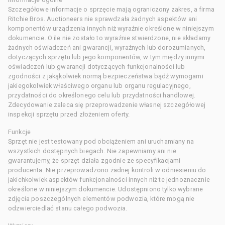
Szczegółowe informacje o sprzęcie mają ograniczony zakres, a firma
Ritchie Bros. Auctioneers nie sprawdzała żadnych aspektów ani
komponentów urządzenia innych niż wyraźnie określone w niniejszym
dokumencie. O ile nie zostało to wyraźnie stwierdzone, nie składamy
żadnych oświadczeń ani gwarancji, wyraźnych lub dorozumianych,
dotyczących sprzętu lub jego komponentów, w tym między innymi
oświadczeń lub gwarancji dotyczących funkcjonalności lub
zgodności z jakąkolwiek normą bezpieczeństwa bądź wymogami
jakiegokolwiek właściwego organu lub organu regulacyjnego,
przydatności do określonego celu lub przydatności handlowej.
Zdecydowanie zaleca się przeprowadzenie własnej szczegółowej
inspekcji sprzętu przed złożeniem oferty.
Funkcje
Sprzęt nie jest testowany pod obciążeniem ani uruchamiany na
wszystkich dostępnych biegach. Nie zapewniamy ani nie
gwarantujemy, że sprzęt działa zgodnie ze specyfikacjami
producenta. Nie przeprowadzono żadnej kontroli w odniesieniu do
jakichkolwiek aspektów funkcjonalności innych niż te jednoznacznie
określone w niniejszym dokumencie. Udostępniono tylko wybrane
zdjęcia poszczególnych elementów podwozia, które mogą nie
odzwierciedlać stanu całego podwozia.