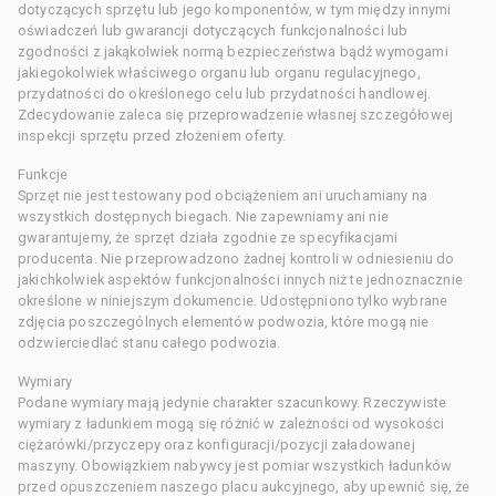
dotyczących sprzętu lub jego komponentów, w tym między innymi
oświadczeń lub gwarancji dotyczących funkcjonalności lub
zgodności z jakąkolwiek normą bezpieczeństwa bądź wymogami
jakiegokolwiek właściwego organu lub organu regulacyjnego,
przydatności do określonego celu lub przydatności handlowej.
Zdecydowanie zaleca się przeprowadzenie własnej szczegółowej
inspekcji sprzętu przed złożeniem oferty.
Funkcje
Sprzęt nie jest testowany pod obciążeniem ani uruchamiany na
wszystkich dostępnych biegach. Nie zapewniamy ani nie
gwarantujemy, że sprzęt działa zgodnie ze specyfikacjami
producenta. Nie przeprowadzono żadnej kontroli w odniesieniu do
jakichkolwiek aspektów funkcjonalności innych niż te jednoznacznie
określone w niniejszym dokumencie. Udostępniono tylko wybrane
zdjęcia poszczególnych elementów podwozia, które mogą nie
odzwierciedlać stanu całego podwozia.
Wymiary
Podane wymiary mają jedynie charakter szacunkowy. Rzeczywiste
wymiary z ładunkiem mogą się różnić w zależności od wysokości
ciężarówki/przyczepy oraz konfiguracji/pozycji załadowanej
maszyny. Obowiązkiem nabywcy jest pomiar wszystkich ładunków
przed opuszczeniem naszego placu aukcyjnego, aby upewnić się, że