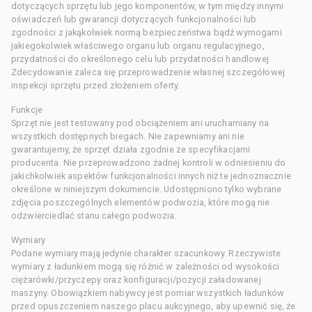
dotyczących sprzętu lub jego komponentów, w tym między innymi
oświadczeń lub gwarancji dotyczących funkcjonalności lub
zgodności z jakąkolwiek normą bezpieczeństwa bądź wymogami
jakiegokolwiek właściwego organu lub organu regulacyjnego,
przydatności do określonego celu lub przydatności handlowej.
Zdecydowanie zaleca się przeprowadzenie własnej szczegółowej
inspekcji sprzętu przed złożeniem oferty.
Funkcje
Sprzęt nie jest testowany pod obciążeniem ani uruchamiany na
wszystkich dostępnych biegach. Nie zapewniamy ani nie
gwarantujemy, że sprzęt działa zgodnie ze specyfikacjami
producenta. Nie przeprowadzono żadnej kontroli w odniesieniu do
jakichkolwiek aspektów funkcjonalności innych niż te jednoznacznie
określone w niniejszym dokumencie. Udostępniono tylko wybrane
zdjęcia poszczególnych elementów podwozia, które mogą nie
odzwierciedlać stanu całego podwozia.
Wymiary
Podane wymiary mają jedynie charakter szacunkowy. Rzeczywiste
wymiary z ładunkiem mogą się różnić w zależności od wysokości
ciężarówki/przyczepy oraz konfiguracji/pozycji załadowanej
maszyny. Obowiązkiem nabywcy jest pomiar wszystkich ładunków
przed opuszczeniem naszego placu aukcyjnego, aby upewnić się, że