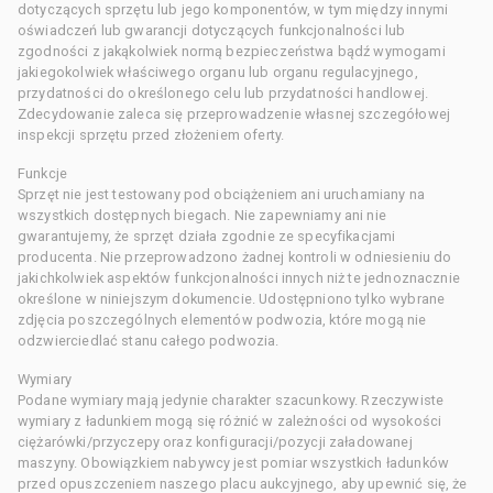
dotyczących sprzętu lub jego komponentów, w tym między innymi
oświadczeń lub gwarancji dotyczących funkcjonalności lub
zgodności z jakąkolwiek normą bezpieczeństwa bądź wymogami
jakiegokolwiek właściwego organu lub organu regulacyjnego,
przydatności do określonego celu lub przydatności handlowej.
Zdecydowanie zaleca się przeprowadzenie własnej szczegółowej
inspekcji sprzętu przed złożeniem oferty.
Funkcje
Sprzęt nie jest testowany pod obciążeniem ani uruchamiany na
wszystkich dostępnych biegach. Nie zapewniamy ani nie
gwarantujemy, że sprzęt działa zgodnie ze specyfikacjami
producenta. Nie przeprowadzono żadnej kontroli w odniesieniu do
jakichkolwiek aspektów funkcjonalności innych niż te jednoznacznie
określone w niniejszym dokumencie. Udostępniono tylko wybrane
zdjęcia poszczególnych elementów podwozia, które mogą nie
odzwierciedlać stanu całego podwozia.
Wymiary
Podane wymiary mają jedynie charakter szacunkowy. Rzeczywiste
wymiary z ładunkiem mogą się różnić w zależności od wysokości
ciężarówki/przyczepy oraz konfiguracji/pozycji załadowanej
maszyny. Obowiązkiem nabywcy jest pomiar wszystkich ładunków
przed opuszczeniem naszego placu aukcyjnego, aby upewnić się, że