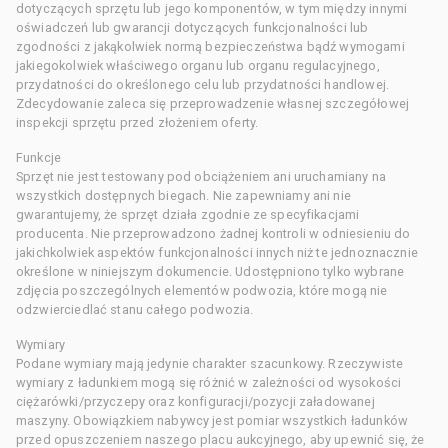
dotyczących sprzętu lub jego komponentów, w tym między innymi
oświadczeń lub gwarancji dotyczących funkcjonalności lub
zgodności z jakąkolwiek normą bezpieczeństwa bądź wymogami
jakiegokolwiek właściwego organu lub organu regulacyjnego,
przydatności do określonego celu lub przydatności handlowej.
Zdecydowanie zaleca się przeprowadzenie własnej szczegółowej
inspekcji sprzętu przed złożeniem oferty.
Funkcje
Sprzęt nie jest testowany pod obciążeniem ani uruchamiany na
wszystkich dostępnych biegach. Nie zapewniamy ani nie
gwarantujemy, że sprzęt działa zgodnie ze specyfikacjami
producenta. Nie przeprowadzono żadnej kontroli w odniesieniu do
jakichkolwiek aspektów funkcjonalności innych niż te jednoznacznie
określone w niniejszym dokumencie. Udostępniono tylko wybrane
zdjęcia poszczególnych elementów podwozia, które mogą nie
odzwierciedlać stanu całego podwozia.
Wymiary
Podane wymiary mają jedynie charakter szacunkowy. Rzeczywiste
wymiary z ładunkiem mogą się różnić w zależności od wysokości
ciężarówki/przyczepy oraz konfiguracji/pozycji załadowanej
maszyny. Obowiązkiem nabywcy jest pomiar wszystkich ładunków
przed opuszczeniem naszego placu aukcyjnego, aby upewnić się, że