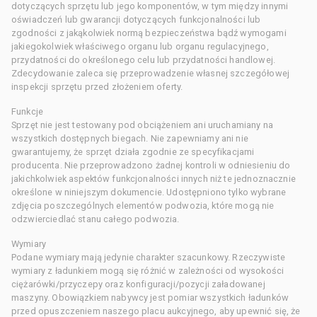
dotyczących sprzętu lub jego komponentów, w tym między innymi
oświadczeń lub gwarancji dotyczących funkcjonalności lub
zgodności z jakąkolwiek normą bezpieczeństwa bądź wymogami
jakiegokolwiek właściwego organu lub organu regulacyjnego,
przydatności do określonego celu lub przydatności handlowej.
Zdecydowanie zaleca się przeprowadzenie własnej szczegółowej
inspekcji sprzętu przed złożeniem oferty.
Funkcje
Sprzęt nie jest testowany pod obciążeniem ani uruchamiany na
wszystkich dostępnych biegach. Nie zapewniamy ani nie
gwarantujemy, że sprzęt działa zgodnie ze specyfikacjami
producenta. Nie przeprowadzono żadnej kontroli w odniesieniu do
jakichkolwiek aspektów funkcjonalności innych niż te jednoznacznie
określone w niniejszym dokumencie. Udostępniono tylko wybrane
zdjęcia poszczególnych elementów podwozia, które mogą nie
odzwierciedlać stanu całego podwozia.
Wymiary
Podane wymiary mają jedynie charakter szacunkowy. Rzeczywiste
wymiary z ładunkiem mogą się różnić w zależności od wysokości
ciężarówki/przyczepy oraz konfiguracji/pozycji załadowanej
maszyny. Obowiązkiem nabywcy jest pomiar wszystkich ładunków
przed opuszczeniem naszego placu aukcyjnego, aby upewnić się, że