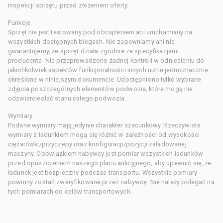
inspekcji sprzętu przed złożeniem oferty.
Funkcje
Sprzęt nie jest testowany pod obciążeniem ani uruchamiany na
wszystkich dostępnych biegach. Nie zapewniamy ani nie
gwarantujemy, że sprzęt działa zgodnie ze specyfikacjami
producenta. Nie przeprowadzono żadnej kontroli w odniesieniu do
jakichkolwiek aspektów funkcjonalności innych niż te jednoznacznie
określone w niniejszym dokumencie. Udostępniono tylko wybrane
zdjęcia poszczególnych elementów podwozia, które mogą nie
odzwierciedlać stanu całego podwozia.
Wymiary
Podane wymiary mają jedynie charakter szacunkowy. Rzeczywiste
wymiary z ładunkiem mogą się różnić w zależności od wysokości
ciężarówki/przyczepy oraz konfiguracji/pozycji załadowanej
maszyny. Obowiązkiem nabywcy jest pomiar wszystkich ładunków
przed opuszczeniem naszego placu aukcyjnego, aby upewnić się, że
ładunek jest bezpieczny podczas transportu. Wszystkie pomiary
powinny zostać zweryfikowane przez nabywcę. Nie należy polegać na
tych pomiarach do celów transportowych.