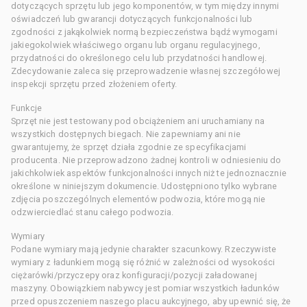
dotyczących sprzętu lub jego komponentów, w tym między innymi
oświadczeń lub gwarancji dotyczących funkcjonalności lub
zgodności z jakąkolwiek normą bezpieczeństwa bądź wymogami
jakiegokolwiek właściwego organu lub organu regulacyjnego,
przydatności do określonego celu lub przydatności handlowej.
Zdecydowanie zaleca się przeprowadzenie własnej szczegółowej
inspekcji sprzętu przed złożeniem oferty.
Funkcje
Sprzęt nie jest testowany pod obciążeniem ani uruchamiany na
wszystkich dostępnych biegach. Nie zapewniamy ani nie
gwarantujemy, że sprzęt działa zgodnie ze specyfikacjami
producenta. Nie przeprowadzono żadnej kontroli w odniesieniu do
jakichkolwiek aspektów funkcjonalności innych niż te jednoznacznie
określone w niniejszym dokumencie. Udostępniono tylko wybrane
zdjęcia poszczególnych elementów podwozia, które mogą nie
odzwierciedlać stanu całego podwozia.
Wymiary
Podane wymiary mają jedynie charakter szacunkowy. Rzeczywiste
wymiary z ładunkiem mogą się różnić w zależności od wysokości
ciężarówki/przyczepy oraz konfiguracji/pozycji załadowanej
maszyny. Obowiązkiem nabywcy jest pomiar wszystkich ładunków
przed opuszczeniem naszego placu aukcyjnego, aby upewnić się, że