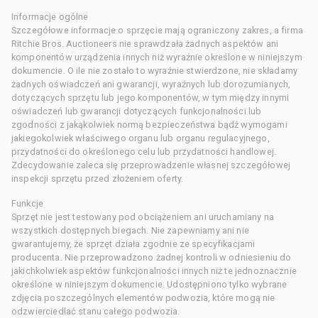
Informacje ogólne
Szczegółowe informacje o sprzęcie mają ograniczony zakres, a firma
Ritchie Bros. Auctioneers nie sprawdzała żadnych aspektów ani
komponentów urządzenia innych niż wyraźnie określone w niniejszym
dokumencie. O ile nie zostało to wyraźnie stwierdzone, nie składamy
żadnych oświadczeń ani gwarancji, wyraźnych lub dorozumianych,
dotyczących sprzętu lub jego komponentów, w tym między innymi
oświadczeń lub gwarancji dotyczących funkcjonalności lub
zgodności z jakąkolwiek normą bezpieczeństwa bądź wymogami
jakiegokolwiek właściwego organu lub organu regulacyjnego,
przydatności do określonego celu lub przydatności handlowej.
Zdecydowanie zaleca się przeprowadzenie własnej szczegółowej
inspekcji sprzętu przed złożeniem oferty.
Funkcje
Sprzęt nie jest testowany pod obciążeniem ani uruchamiany na
wszystkich dostępnych biegach. Nie zapewniamy ani nie
gwarantujemy, że sprzęt działa zgodnie ze specyfikacjami
producenta. Nie przeprowadzono żadnej kontroli w odniesieniu do
jakichkolwiek aspektów funkcjonalności innych niż te jednoznacznie
określone w niniejszym dokumencie. Udostępniono tylko wybrane
zdjęcia poszczególnych elementów podwozia, które mogą nie
odzwierciedlać stanu całego podwozia.