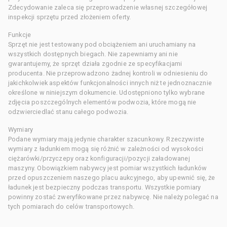
Zdecydowanie zaleca się przeprowadzenie własnej szczegółowej
inspekcji sprzętu przed złożeniem oferty.
Funkcje
Sprzęt nie jest testowany pod obciążeniem ani uruchamiany na
wszystkich dostępnych biegach. Nie zapewniamy ani nie
gwarantujemy, że sprzęt działa zgodnie ze specyfikacjami
producenta. Nie przeprowadzono żadnej kontroli w odniesieniu do
jakichkolwiek aspektów funkcjonalności innych niż te jednoznacznie
określone w niniejszym dokumencie. Udostępniono tylko wybrane
zdjęcia poszczególnych elementów podwozia, które mogą nie
odzwierciedlać stanu całego podwozia.
Wymiary
Podane wymiary mają jedynie charakter szacunkowy. Rzeczywiste
wymiary z ładunkiem mogą się różnić w zależności od wysokości
ciężarówki/przyczepy oraz konfiguracji/pozycji załadowanej
maszyny. Obowiązkiem nabywcy jest pomiar wszystkich ładunków
przed opuszczeniem naszego placu aukcyjnego, aby upewnić się, że
ładunek jest bezpieczny podczas transportu. Wszystkie pomiary
powinny zostać zweryfikowane przez nabywcę. Nie należy polegać na
tych pomiarach do celów transportowych.