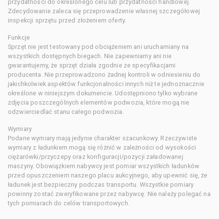
przydatności do określonego celu lub przydatności handlowej.
Zdecydowanie zaleca się przeprowadzenie własnej szczegółowej
inspekcji sprzętu przed złożeniem oferty.
Funkcje
Sprzęt nie jest testowany pod obciążeniem ani uruchamiany na
wszystkich dostępnych biegach. Nie zapewniamy ani nie
gwarantujemy, że sprzęt działa zgodnie ze specyfikacjami
producenta. Nie przeprowadzono żadnej kontroli w odniesieniu do
jakichkolwiek aspektów funkcjonalności innych niż te jednoznacznie
określone w niniejszym dokumencie. Udostępniono tylko wybrane
zdjęcia poszczególnych elementów podwozia, które mogą nie
odzwierciedlać stanu całego podwozia.
Wymiary
Podane wymiary mają jedynie charakter szacunkowy. Rzeczywiste
wymiary z ładunkiem mogą się różnić w zależności od wysokości
ciężarówki/przyczepy oraz konfiguracji/pozycji załadowanej
maszyny. Obowiązkiem nabywcy jest pomiar wszystkich ładunków
przed opuszczeniem naszego placu aukcyjnego, aby upewnić się, że
ładunek jest bezpieczny podczas transportu. Wszystkie pomiary
powinny zostać zweryfikowane przez nabywcę. Nie należy polegać na
tych pomiarach do celów transportowych.