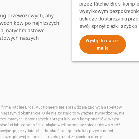
.
przez Ritchie Bros. komp
wysyłkowym bezpośrednio 
ług przewozowych, aby
usłudze dostarczania przez
zewoźników po najniższych
swój sprzęt ciężki szybko
kaj natychmiastowe
netowych naszych
Wyślij do nas e-
maila
 firma Ritchie Bros. Auctioneers nie sprawdzała żadnych aspektów
niejszym dokumencie. O ile nie zostało to wyraźnie stwierdzone, nie
orozumianych, dotyczących sprzętu lub jego komponentów, w tym
alności lub zgodności z jakąkolwiek normą bezpieczeństwa bądź
cyjnego, przydatności do określonego celu lub przydatności
zczegółowej inspekcji sprzętu przed złożeniem oferty.