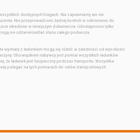
 wszystkich dostępnych biegach. Nie zapewniamy ani nie
ducenta. Nie przeprowadzono żadnej kontroli w odniesieniu do
acznie określone w niniejszym dokumencie. Udostępniono tylko
ogą nie odzwierciedlać stanu całego podwozia.
te wymiary z ładunkiem mogą się różnić w zależności od wysokości
maszyny. Obowiązkiem nabywcy jest pomiar wszystkich ładunków
ę, że ładunek jest bezpieczny podczas transportu. Wszystkie
eży polegać na tych pomiarach do celów transportowych.