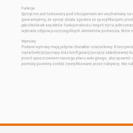
Funkcje
Sprzęt nie jest testowany pod obciążeniem ani uruchamiany na
gwarantujemy, że sprzęt działa zgodnie ze specyfikacjami pro
jakichkolwiek aspektów funkcjonalności innych niż te jednozn
wybrane zdjęcia poszczególnych elementów podwozia, które m
Wymiary
Podane wymiary mają jedynie charakter szacunkowy. Rzeczywis
ciężarówki/przyczepy oraz konfiguracji/pozycji załadowanej 
przed opuszczeniem naszego placu aukcyjnego, aby upewnić si
pomiary powinny zostać zweryfikowane przez nabywcę. Nie nal