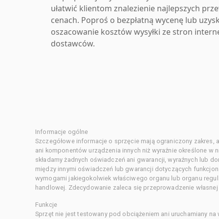
ułatwić klientom znalezienie najlepszych pr
cenach. Poproś o bezpłatną wycenę lub uzys
oszacowanie kosztów wysyłki ze stron inter
dostawców.
Informacje ogólne
Szczegółowe informacje o sprzęcie mają ograniczony zakres, a
ani komponentów urządzenia innych niż wyraźnie określone w ni
składamy żadnych oświadczeń ani gwarancji, wyraźnych lub d
między innymi oświadczeń lub gwarancji dotyczących funkcjon
wymogami jakiegokolwiek właściwego organu lub organu regula
handlowej. Zdecydowanie zaleca się przeprowadzenie własnej s
Funkcje
Sprzęt nie jest testowany pod obciążeniem ani uruchamiany na