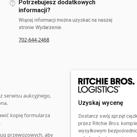
Potrzebujesz dodatkowych
informacji?
Więcej informacji można uzyskać na naszej
stronie Wydarzenie.
702-644-2468
z serwisu aukcyjnego,
Uzyskaj wycenę
ona.
awić kopię formularza
Dostarcz swój sprzęt ciężk
.
przez Ritchie Bros. komp
wysyłkowym bezpośrednio 
ług przewozowych, aby