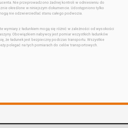
ducenta. Nie przeprowadzono żadnej kontroli w odniesieniu do
acznie określone w niniejszym dokumencie. Udostępniono tylko
ogą nie odzwierciedlać stanu całego podwozia.
te wymiary z ładunkiem mogą się różnić w zależności od wysokości
maszyny. Obowiązkiem nabywcy jest pomiar wszystkich ładunków
ę, że ładunek jest bezpieczny podczas transportu. Wszystkie
eży polegać na tych pomiarach do celów transportowych.