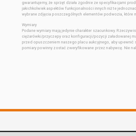
gwarantujemy, że sprzęt działa zgodnie ze specyfikacjami pro
jakichkolwiek aspektów funkcjonalności innych niż te jednozn
wybrane zdjęcia poszczególnych elementów podwozia, które m
Wymiary
Podane wymiary mają jedynie charakter szacunkowy. Rzeczywis
ciężarówki/przyczepy oraz konfiguracji/pozycji załadowanej 
przed opuszczeniem naszego placu aukcyjnego, aby upewnić si
pomiary powinny zostać zweryfikowane przez nabywcę. Nie nal