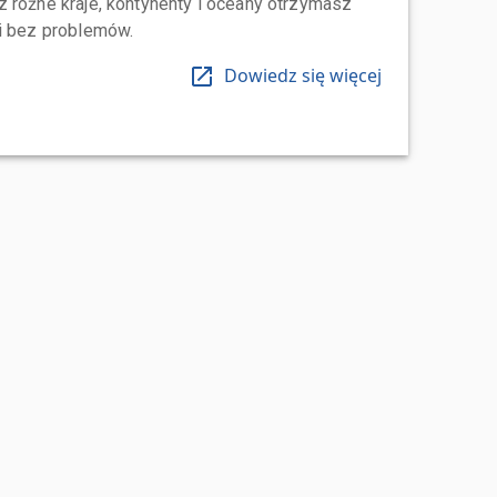
 różne kraje, kontynenty i oceany otrzymasz
 i bez problemów.
Dowiedz się więcej