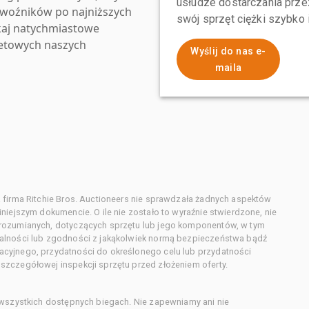
usłudze dostarczania przez
zewoźników po najniższych
swój sprzęt ciężki szybko
kaj natychmiastowe
netowych naszych
Wyślij do nas e-
maila
 firma Ritchie Bros. Auctioneers nie sprawdzała żadnych aspektów
niejszym dokumencie. O ile nie zostało to wyraźnie stwierdzone, nie
orozumianych, dotyczących sprzętu lub jego komponentów, w tym
alności lub zgodności z jakąkolwiek normą bezpieczeństwa bądź
cyjnego, przydatności do określonego celu lub przydatności
zczegółowej inspekcji sprzętu przed złożeniem oferty.
 wszystkich dostępnych biegach. Nie zapewniamy ani nie