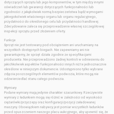
dotyczących sprzętu lub jego komponentów, w tym między innymi
oświadczeń lub gwarancji dotyczących funkcjonalności lub
zgodności z jakąkolwiek normą bezpieczeństwa bądź wymogami
jakiegokolwiek właściwego organu lub organu regulacyjnego,
przydatności do określonego celu lub przydatności handlowej.
Zdecydowanie zaleca się przeprowadzenie własnej szczegółowej
inspekcji sprzętu przed złożeniem oferty.
Funkcje
Sprzęt nie jest testowany pod obciążeniem ani uruchamiany na
wszystkich dostępnych biegach. Nie zapewniamy ani nie
gwarantujemy, że sprzęt działa zgodnie ze specyfikacjami
producenta. Nie przeprowadzono żadnej kontroli w odniesieniu do
jakichkolwiek aspektów funkcjonalności innych niż te jednoznacznie
określone w niniejszym dokumencie. Udostępniono tylko wybrane
zdjęcia poszczególnych elementów podwozia, które mogą nie
odzwierciedlać stanu całego podwozia.
Wymiary
Podane wymiary mają jedynie charakter szacunkowy. Rzeczywiste
wymiary z ładunkiem mogą się różnić w zależności od wysokości
ciężarówki/przyczepy oraz konfiguracji/pozycji załadowanej
maszyny. Obowiązkiem nabywcy jest pomiar wszystkich ładunków
przed opuszczeniem naszego placu aukcyjnego, aby upewnić się, że