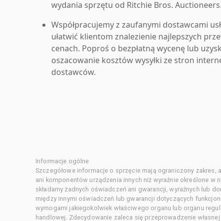
wydania sprzętu od Ritchie Bros. Auctioneers
Współpracujemy z zaufanymi dostawcami us
ułatwić klientom znalezienie najlepszych pr
cenach. Poproś o bezpłatną wycenę lub uzys
oszacowanie kosztów wysyłki ze stron inter
dostawców.
Informacje ogólne
Szczegółowe informacje o sprzęcie mają ograniczony zakres, a
ani komponentów urządzenia innych niż wyraźnie określone w ni
składamy żadnych oświadczeń ani gwarancji, wyraźnych lub d
między innymi oświadczeń lub gwarancji dotyczących funkcjon
wymogami jakiegokolwiek właściwego organu lub organu regula
handlowej. Zdecydowanie zaleca się przeprowadzenie własnej s