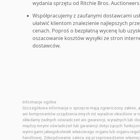
wydania sprzętu od Ritchie Bros. Auctioneers
Współpracujemy z zaufanymi dostawcami us
ułatwić klientom znalezienie najlepszych pr
cenach. Poproś o bezpłatną wycenę lub uzys
oszacowanie kosztów wysyłki ze stron inter
dostawców.
Informacje ogólne
Szczegółowe informacje o sprzęcie mają ograniczony zakres, a
ani komponentów urządzenia innych niż wyraźnie określone w ni
składamy żadnych oświadczeń ani gwarancji, wyraźnych lub d
między innymi oświadczeń lub gwarancji dotyczących funkcjon
wymogami jakiegokolwiek właściwego organu lub organu regula
handlowej. Zdecydowanie zaleca się przeprowadzenie własnej s