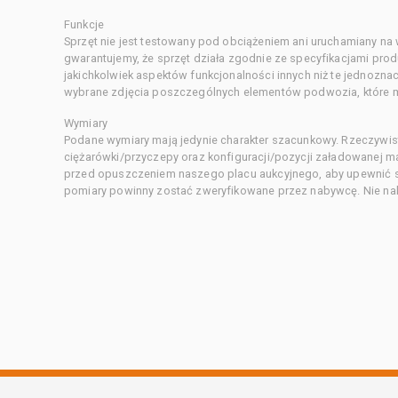
Funkcje
Sprzęt nie jest testowany pod obciążeniem ani uruchamiany na
gwarantujemy, że sprzęt działa zgodnie ze specyfikacjami pro
jakichkolwiek aspektów funkcjonalności innych niż te jednozn
wybrane zdjęcia poszczególnych elementów podwozia, które m
Wymiary
Podane wymiary mają jedynie charakter szacunkowy. Rzeczywis
ciężarówki/przyczepy oraz konfiguracji/pozycji załadowanej 
przed opuszczeniem naszego placu aukcyjnego, aby upewnić si
pomiary powinny zostać zweryfikowane przez nabywcę. Nie nal