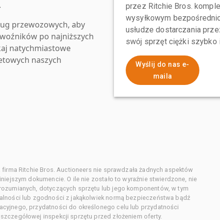
.
przez Ritchie Bros. komp
wysyłkowym bezpośrednio 
ług przewozowych, aby
usłudze dostarczania przez
zewoźników po najniższych
swój sprzęt ciężki szybko
kaj natychmiastowe
netowych naszych
Wyślij do nas e-
maila
 firma Ritchie Bros. Auctioneers nie sprawdzała żadnych aspektów
niejszym dokumencie. O ile nie zostało to wyraźnie stwierdzone, nie
orozumianych, dotyczących sprzętu lub jego komponentów, w tym
alności lub zgodności z jakąkolwiek normą bezpieczeństwa bądź
cyjnego, przydatności do określonego celu lub przydatności
zczegółowej inspekcji sprzętu przed złożeniem oferty.