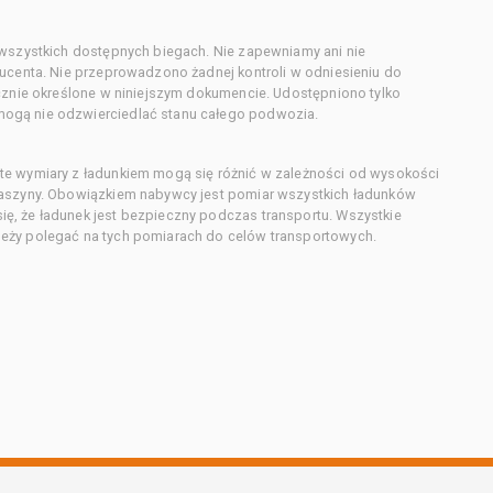
 wszystkich dostępnych biegach. Nie zapewniamy ani nie
ducenta. Nie przeprowadzono żadnej kontroli w odniesieniu do
acznie określone w niniejszym dokumencie. Udostępniono tylko
ogą nie odzwierciedlać stanu całego podwozia.
te wymiary z ładunkiem mogą się różnić w zależności od wysokości
maszyny. Obowiązkiem nabywcy jest pomiar wszystkich ładunków
ę, że ładunek jest bezpieczny podczas transportu. Wszystkie
eży polegać na tych pomiarach do celów transportowych.