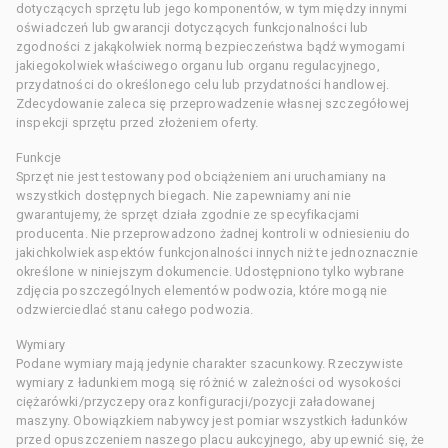
dotyczących sprzętu lub jego komponentów, w tym między innymi
oświadczeń lub gwarancji dotyczących funkcjonalności lub
zgodności z jakąkolwiek normą bezpieczeństwa bądź wymogami
jakiegokolwiek właściwego organu lub organu regulacyjnego,
przydatności do określonego celu lub przydatności handlowej.
Zdecydowanie zaleca się przeprowadzenie własnej szczegółowej
inspekcji sprzętu przed złożeniem oferty.
Funkcje
Sprzęt nie jest testowany pod obciążeniem ani uruchamiany na
wszystkich dostępnych biegach. Nie zapewniamy ani nie
gwarantujemy, że sprzęt działa zgodnie ze specyfikacjami
producenta. Nie przeprowadzono żadnej kontroli w odniesieniu do
jakichkolwiek aspektów funkcjonalności innych niż te jednoznacznie
określone w niniejszym dokumencie. Udostępniono tylko wybrane
zdjęcia poszczególnych elementów podwozia, które mogą nie
odzwierciedlać stanu całego podwozia.
Wymiary
Podane wymiary mają jedynie charakter szacunkowy. Rzeczywiste
wymiary z ładunkiem mogą się różnić w zależności od wysokości
ciężarówki/przyczepy oraz konfiguracji/pozycji załadowanej
maszyny. Obowiązkiem nabywcy jest pomiar wszystkich ładunków
przed opuszczeniem naszego placu aukcyjnego, aby upewnić się, że