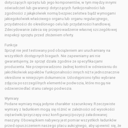
dotyczących sprzętu lub jego komponentów, w tym między innymi
oświadczeń lub gwarancji dotyczących funkcjonalności lub
zgodności z jakąkolwiek normą bezpieczeństwa bądź wymogami
jakiegokolwiek właściwego organu lub organu regulacyjnego,
przydatności do określonego celu lub przydatności handlowej.
Zdecydowanie zaleca się przeprowadzenie własnej szczegółowej
inspekcji sprzętu przed złożeniem oferty.
Funkcje
Sprzęt nie jest testowany pod obciążeniem ani uruchamiany na
wszystkich dostępnych biegach. Nie zapewniamy ani nie
gwarantujemy, że sprzęt działa zgodnie ze specyfikacjami
producenta. Nie przeprowadzono żadnej kontroli w odniesieniu do
jakichkolwiek aspektów funkcjonalności innych niż te jednoznacznie
określone w niniejszym dokumencie. Udostępniono tylko wybrane
zdjęcia poszczególnych elementów podwozia, które mogą nie
odzwierciedlać stanu całego podwozia.
Wymiary
Podane wymiary mają jedynie charakter szacunkowy. Rzeczywiste
wymiary z ładunkiem mogą się różnić w zależności od wysokości
ciężarówki/przyczepy oraz konfiguracji/pozycji załadowanej
maszyny. Obowiązkiem nabywcy jest pomiar wszystkich ładunków
przed opuszczeniem naszego placu aukcyjnego, aby upewnić się, że