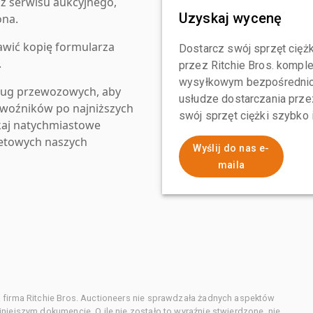
z serwisu aukcyjnego,
Uzyskaj wycenę
ona.
awić kopię formularza
Dostarcz swój sprzęt ciężk
.
przez Ritchie Bros. komp
wysyłkowym bezpośrednio 
ług przewozowych, aby
usłudze dostarczania przez
zewoźników po najniższych
swój sprzęt ciężki szybko
kaj natychmiastowe
netowych naszych
Wyślij do nas e-
maila
 firma Ritchie Bros. Auctioneers nie sprawdzała żadnych aspektów
niejszym dokumencie. O ile nie zostało to wyraźnie stwierdzone, nie