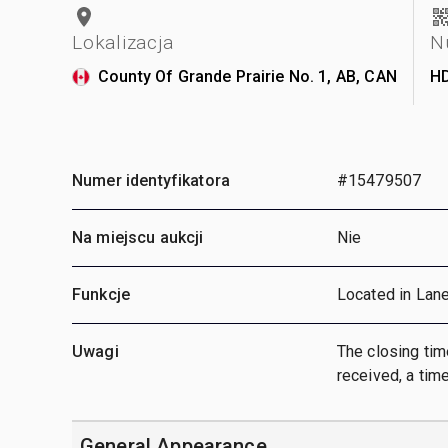
Lokalizacja
N
County Of Grande Prairie No. 1, AB, CAN
H
Numer identyfikatora
#15479507
Na miejscu aukcji
Nie
Funkcje
Located in Lan
Uwagi
The closing time
received, a time
General Appearance