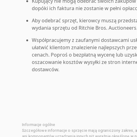
Kupujący nie mogą odebrać swoich zakupów 
dopóki ich faktura nie zostanie w pełni opłac
Aby odebrać sprzęt, kierowcy muszą przedst
wydania sprzętu od Ritchie Bros. Auctioneers
Współpracujemy z zaufanymi dostawcami us
ułatwić klientom znalezienie najlepszych pr
cenach. Poproś o bezpłatną wycenę lub uzys
oszacowanie kosztów wysyłki ze stron inter
dostawców.
Informacje ogólne
Szczegółowe informacje o sprzęcie mają ograniczony zakres, a
ani komponentów urządzenia innych niż wyraźnie określone w ni