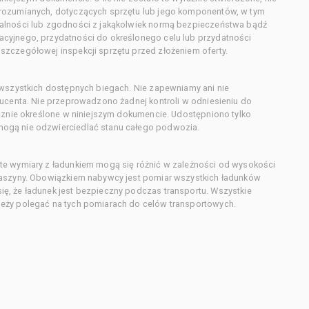
orozumianych, dotyczących sprzętu lub jego komponentów, w tym
alności lub zgodności z jakąkolwiek normą bezpieczeństwa bądź
cyjnego, przydatności do określonego celu lub przydatności
zczegółowej inspekcji sprzętu przed złożeniem oferty.
 wszystkich dostępnych biegach. Nie zapewniamy ani nie
ducenta. Nie przeprowadzono żadnej kontroli w odniesieniu do
acznie określone w niniejszym dokumencie. Udostępniono tylko
ogą nie odzwierciedlać stanu całego podwozia.
te wymiary z ładunkiem mogą się różnić w zależności od wysokości
maszyny. Obowiązkiem nabywcy jest pomiar wszystkich ładunków
ę, że ładunek jest bezpieczny podczas transportu. Wszystkie
eży polegać na tych pomiarach do celów transportowych.