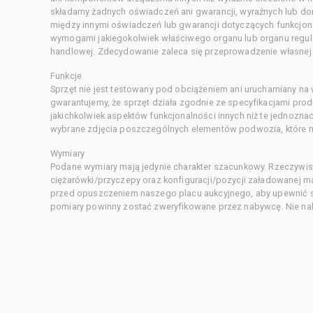
składamy żadnych oświadczeń ani gwarancji, wyraźnych lub d
między innymi oświadczeń lub gwarancji dotyczących funkcjon
wymogami jakiegokolwiek właściwego organu lub organu regula
handlowej. Zdecydowanie zaleca się przeprowadzenie własnej s
Funkcje
Sprzęt nie jest testowany pod obciążeniem ani uruchamiany na
gwarantujemy, że sprzęt działa zgodnie ze specyfikacjami pro
jakichkolwiek aspektów funkcjonalności innych niż te jednozn
wybrane zdjęcia poszczególnych elementów podwozia, które m
Wymiary
Podane wymiary mają jedynie charakter szacunkowy. Rzeczywis
ciężarówki/przyczepy oraz konfiguracji/pozycji załadowanej 
przed opuszczeniem naszego placu aukcyjnego, aby upewnić si
pomiary powinny zostać zweryfikowane przez nabywcę. Nie nal