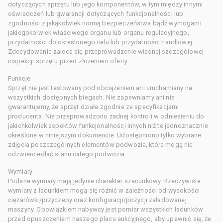
dotyczących sprzętu lub jego komponentów, w tym między innymi
oświadczeń lub gwarancji dotyczących funkcjonalności lub
zgodności z jakąkolwiek normą bezpieczeństwa bądź wymogami
jakiegokolwiek właściwego organu lub organu regulacyjnego,
przydatności do określonego celu lub przydatności handlowej.
Zdecydowanie zaleca się przeprowadzenie własnej szczegółowej
inspekcji sprzętu przed złożeniem oferty.
Funkcje
Sprzęt nie jest testowany pod obciążeniem ani uruchamiany na
wszystkich dostępnych biegach. Nie zapewniamy ani nie
gwarantujemy, że sprzęt działa zgodnie ze specyfikacjami
producenta. Nie przeprowadzono żadnej kontroli w odniesieniu do
jakichkolwiek aspektów funkcjonalności innych niż te jednoznacznie
określone w niniejszym dokumencie. Udostępniono tylko wybrane
zdjęcia poszczególnych elementów podwozia, które mogą nie
odzwierciedlać stanu całego podwozia.
Wymiary
Podane wymiary mają jedynie charakter szacunkowy. Rzeczywiste
wymiary z ładunkiem mogą się różnić w zależności od wysokości
ciężarówki/przyczepy oraz konfiguracji/pozycji załadowanej
maszyny. Obowiązkiem nabywcy jest pomiar wszystkich ładunków
przed opuszczeniem naszego placu aukcyjnego, aby upewnić się, że