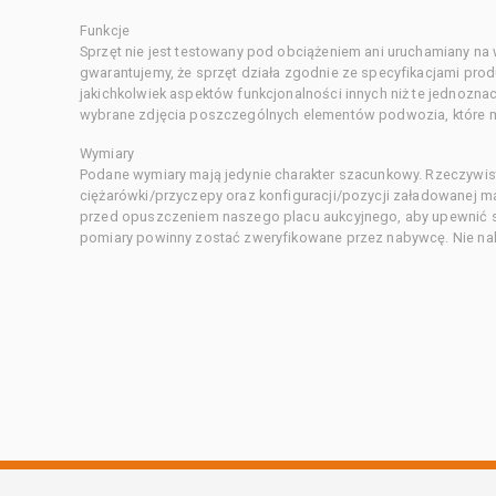
Funkcje
Sprzęt nie jest testowany pod obciążeniem ani uruchamiany na
gwarantujemy, że sprzęt działa zgodnie ze specyfikacjami pro
jakichkolwiek aspektów funkcjonalności innych niż te jednozn
wybrane zdjęcia poszczególnych elementów podwozia, które m
Wymiary
Podane wymiary mają jedynie charakter szacunkowy. Rzeczywis
ciężarówki/przyczepy oraz konfiguracji/pozycji załadowanej 
przed opuszczeniem naszego placu aukcyjnego, aby upewnić si
pomiary powinny zostać zweryfikowane przez nabywcę. Nie nal