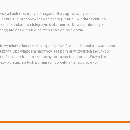
 wszystkich dostępnych biegach. Nie zapewniamy ani nie
ducenta. Nie przeprowadzono żadnej kontroli w odniesieniu do
acznie określone w niniejszym dokumencie. Udostępniono tylko
ogą nie odzwierciedlać stanu całego podwozia.
te wymiary z ładunkiem mogą się różnić w zależności od wysokości
maszyny. Obowiązkiem nabywcy jest pomiar wszystkich ładunków
ę, że ładunek jest bezpieczny podczas transportu. Wszystkie
eży polegać na tych pomiarach do celów transportowych.