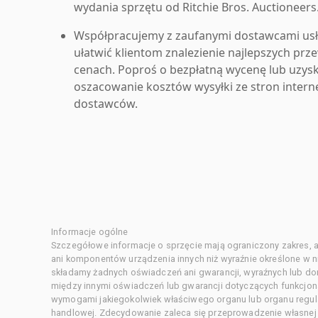
wydania sprzętu od Ritchie Bros. Auctioneers
Współpracujemy z zaufanymi dostawcami us
ułatwić klientom znalezienie najlepszych pr
cenach. Poproś o bezpłatną wycenę lub uzys
oszacowanie kosztów wysyłki ze stron inter
dostawców.
Informacje ogólne
Szczegółowe informacje o sprzęcie mają ograniczony zakres, a
ani komponentów urządzenia innych niż wyraźnie określone w ni
składamy żadnych oświadczeń ani gwarancji, wyraźnych lub d
między innymi oświadczeń lub gwarancji dotyczących funkcjon
wymogami jakiegokolwiek właściwego organu lub organu regula
handlowej. Zdecydowanie zaleca się przeprowadzenie własnej s