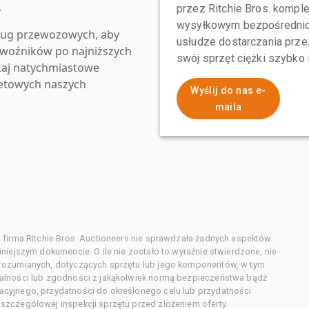
.
przez Ritchie Bros. komp
wysyłkowym bezpośrednio 
ług przewozowych, aby
usłudze dostarczania przez
zewoźników po najniższych
swój sprzęt ciężki szybko
kaj natychmiastowe
netowych naszych
Wyślij do nas e-
maila
 firma Ritchie Bros. Auctioneers nie sprawdzała żadnych aspektów
niejszym dokumencie. O ile nie zostało to wyraźnie stwierdzone, nie
orozumianych, dotyczących sprzętu lub jego komponentów, w tym
alności lub zgodności z jakąkolwiek normą bezpieczeństwa bądź
cyjnego, przydatności do określonego celu lub przydatności
zczegółowej inspekcji sprzętu przed złożeniem oferty.