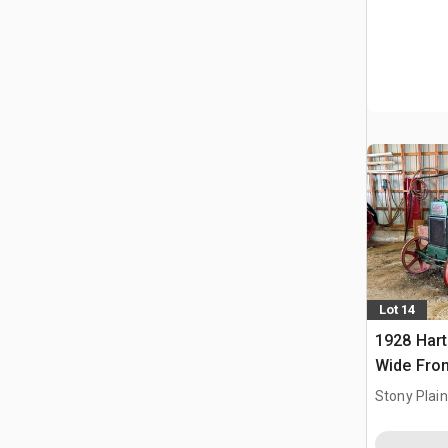
Lot 14
1928 Hart
Wide Fron
zabytkow
Stony Plai