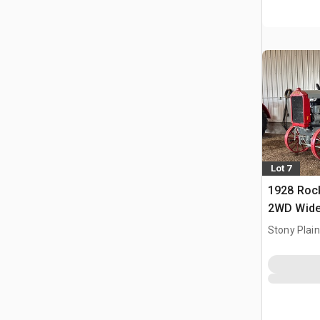
Lot 7
1928 Rock
2WD Wide 
zabytkow
Stony Plai