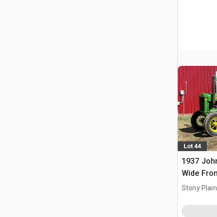
Lot 44
1937 Joh
Wide Fron
zabytkow
Stony Plai