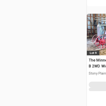
Lot 9
The Minne
B 2WD Wid
zabytkow
Stony Plai