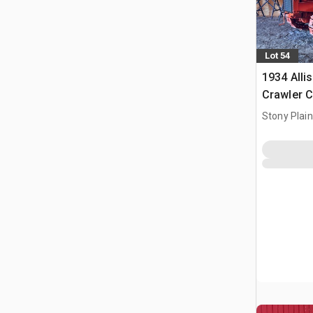
Lot 54
1934 Alli
Crawler C
Stony Plai