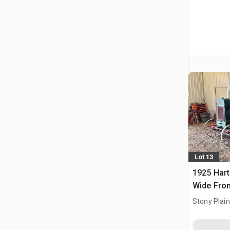
Lot 13
1925 Hart
Wide Fron
zabytkow
Stony Plai