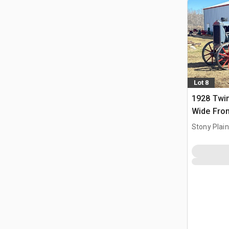
Lot 8
1928 Twin
Wide Fron
zabytkow
Stony Plai