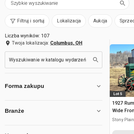
Filtruj i sortuj
Lokalizacja
Aukcja
Sprze
Liczba wyników: 107
Twoja lokalizacja:
Columbus, OH
Wyszukiwanie w katalogu wydarzeń
Forma zakupu
Lot 5
1927 Rume
Wide Fron
Branże
zabytkow
Stony Plai