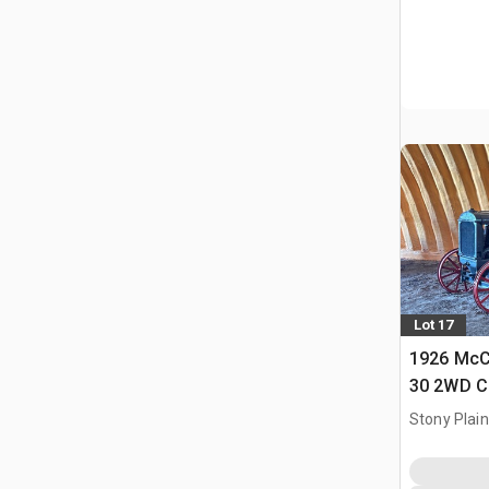
Lot 17
1926 McC
30 2WD C
Stony Plai