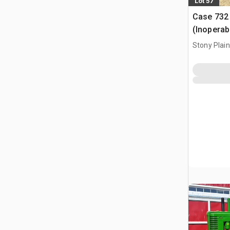
Lot 57
Case 732
(Inoperab
Stony Plai