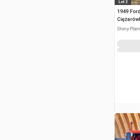
Lot 2
1949 Ford
Ciężarówk
platform
Stony Plai