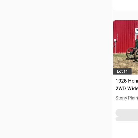
Lot 11
1928 Henr
2WD Wide 
zabytkow
Stony Plai