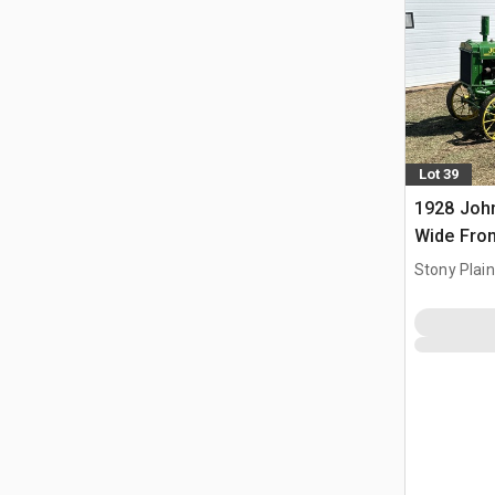
Lot 39
1928 Joh
Wide Fron
zabytkow
Stony Plai