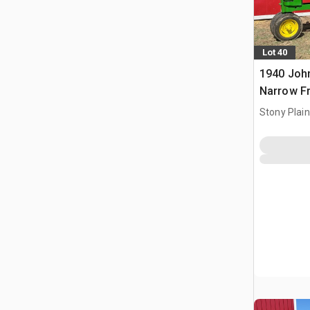
Lot 40
1940 Joh
Narrow Fr
zabytkow
Stony Plai