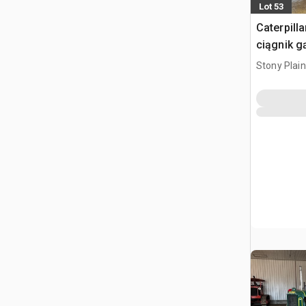
Lot 53
Caterpill
ciągnik g
Stony Plai