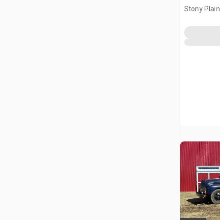
zabytkow
Stony Plai