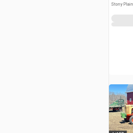
Ciągnik 
Stony Plai