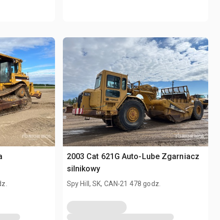
a
2003 Cat 621G Auto-Lube Zgarniacz
silnikowy
.
dz.
Spy Hill, SK, CAN
21 478 godz.