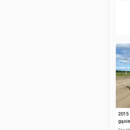
2015
gąsi