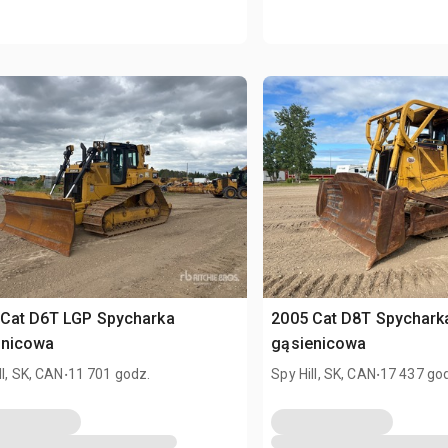
 Cat D6T LGP Spycharka
2005 Cat D8T Spychark
enicowa
gąsienicowa
.
.
ll, SK, CAN
11 701 godz.
Spy Hill, SK, CAN
17 437 go