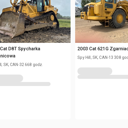
 Cat D8T Spycharka
2003 Cat 621G Zgarniac
enicowa
.
Spy Hill, SK, CAN
13 308 go
.
ll, SK, CAN
32 668 godz.