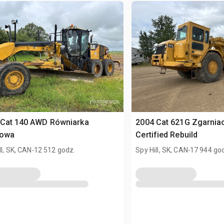
 Cat 140 AWD Równiarka
2004 Cat 621G Zgarniac
kowa
Certified Rebuild
.
.
ll, SK, CAN
12 512 godz.
Spy Hill, SK, CAN
17 944 go