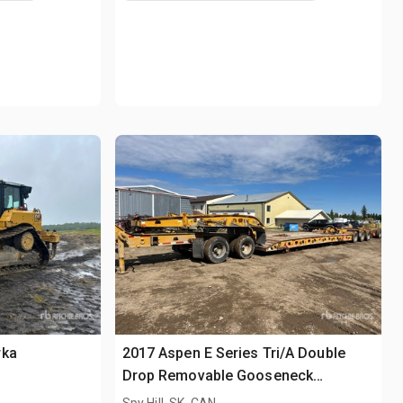
rka
2017 Aspen E Series Tri/A Double
Drop Removable Gooseneck
Przyczepa niskopodwoziowa