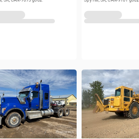
ll, SK, CAN
7075 godz.
Spy Hill, SK, CAN
9101 godz