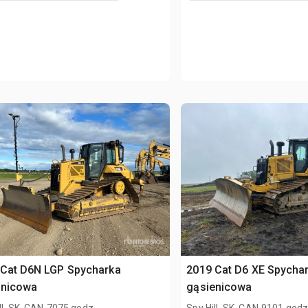
 Cat D6N LGP Spycharka
2019 Cat D6 XE Spycha
enicowa
gąsienicowa
.
.