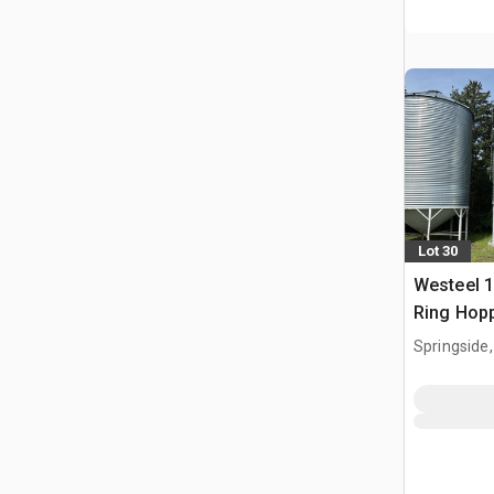
Lot 30
Westeel 1
Ring Hop
ziarno
Springside