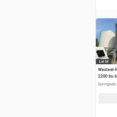
Lot 34
Westeel-
2200 bu 6
ziarno
Springside