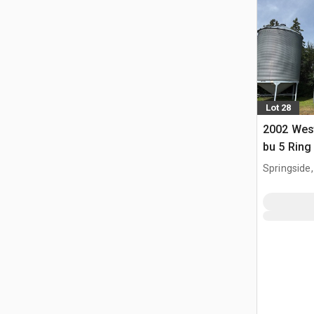
Lot 28
2002 West
bu 5 Ring
na ziarno
Springside