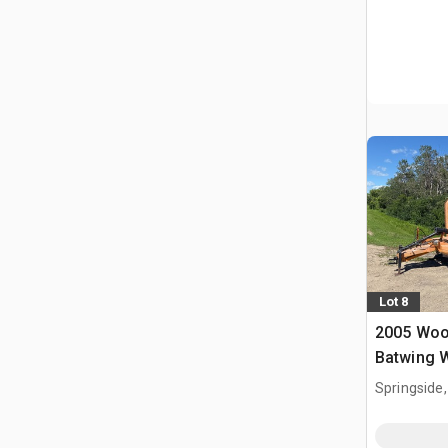
Lot 8
2005 Woo
Batwing 
zarośli
Springside