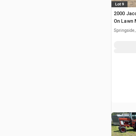
Lot 9
2000 Jac
On Lawn
Springside