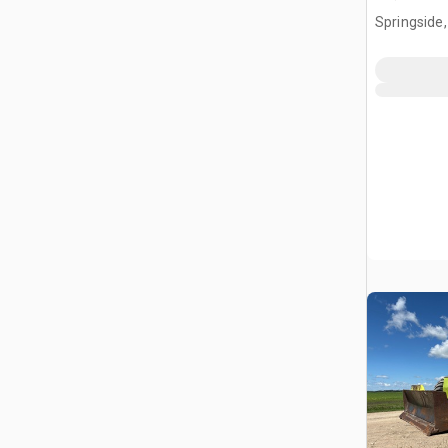
zboża
Springside