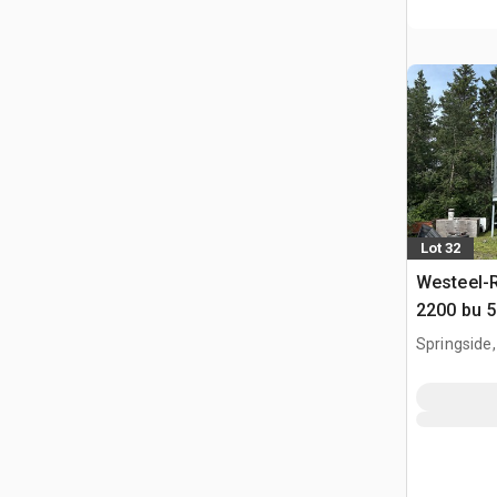
Lot 32
Westeel-
2200 bu 5
Pojemnik 
Springside