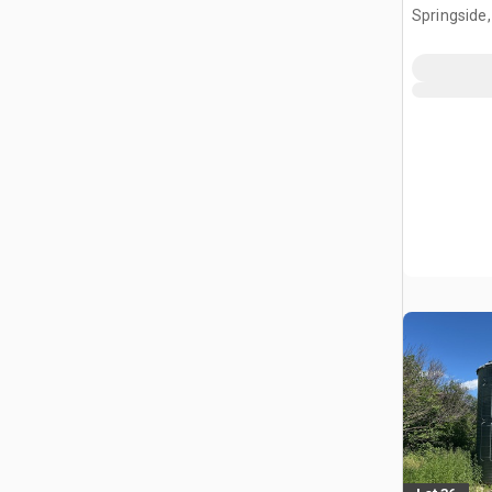
ziarno
Springside