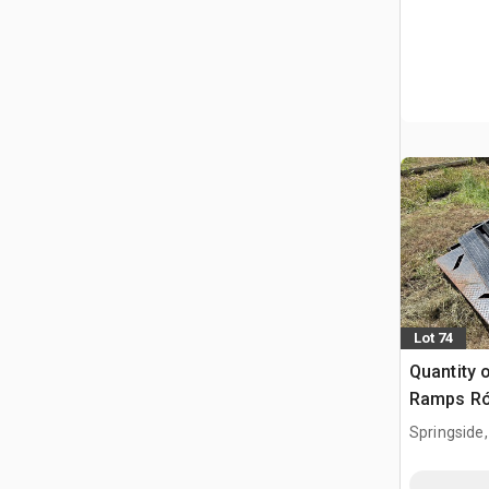
Lot 74
Quantity o
Ramps R
Springside