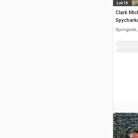
Lot 15
Clark Mi
Spychark
Springside