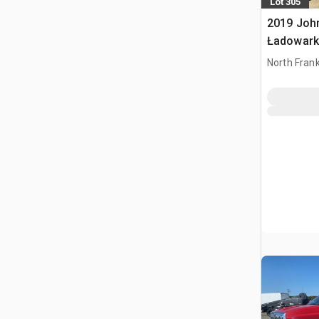
Lot 305
2019 Joh
Ładowark
North Frank