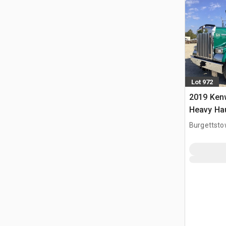
Lot 972
2019 Ken
Heavy Hau
z kabiną 
Burgettsto