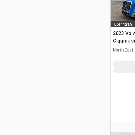
Lot 1121A
2023 Vol
Ciągnik s
kabiną sy
North East