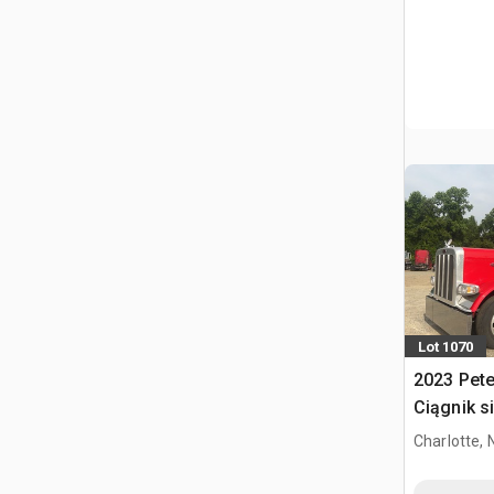
Lot 1070
2023 Pete
Ciągnik s
kabiną sy
Charlotte, 