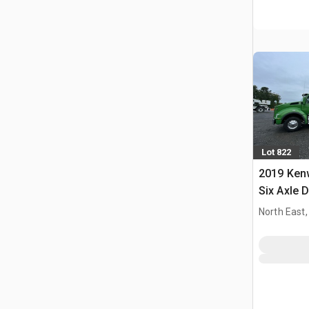
Lot 822
2019 Ken
Six Axle 
North East