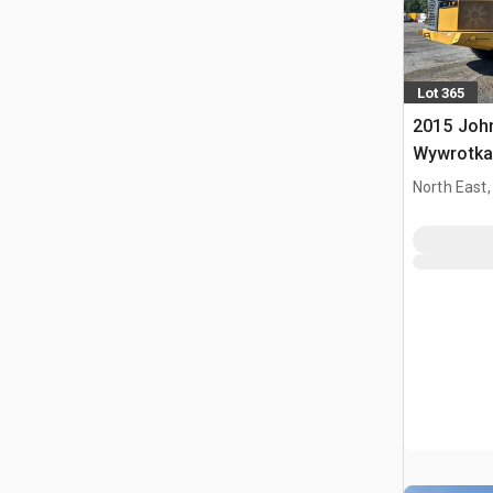
Lot 365
2015 Joh
Wywrotka
North East