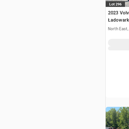
Lot 296
2023 Vol
Ładowark
North East