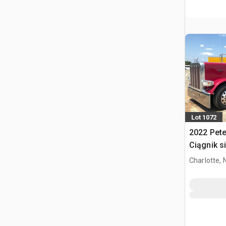
Lot 1072
2022 Pete
Ciągnik s
kabiną sy
Charlotte, 