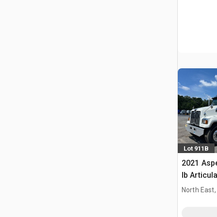
Lot 911B
2021 Aspe
lb Articu
Western S
North East
Ciężarówk
mostów