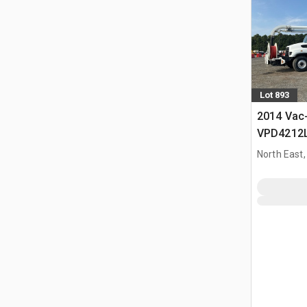
Lot 893
2014 Vac
VPD4212L
Freightli
North East
Ciężarów
próżniow