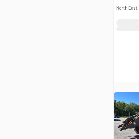
Kenworth
North East
Ciężarówk
mostów