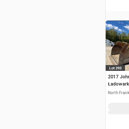
Lot 293
2017 John
Ładowark
North Frank