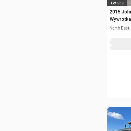
Lot 368
2015 Joh
Wywrotka
North East