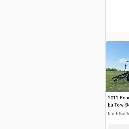
2011 Bou
bu Tow-B
pneumaty
North Battl