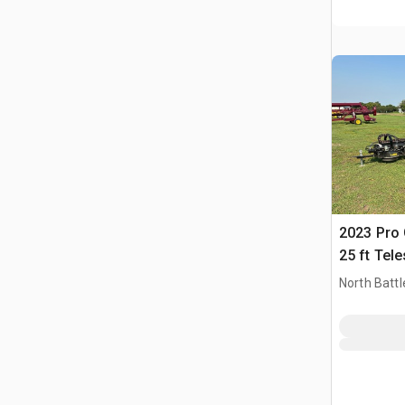
2023 Pro 
25 ft Tel
Ślimak do
North Battl