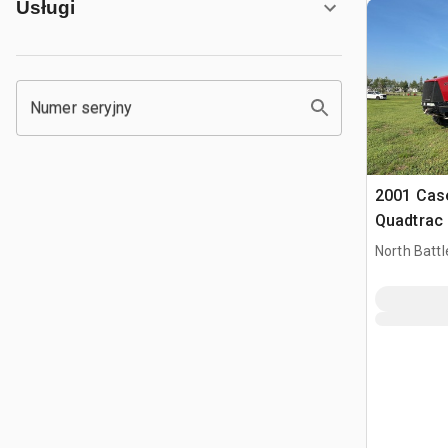
Usługi
Numer seryjny
2001 Cas
Quadtrac 
gąsienic
North Battl
CAN