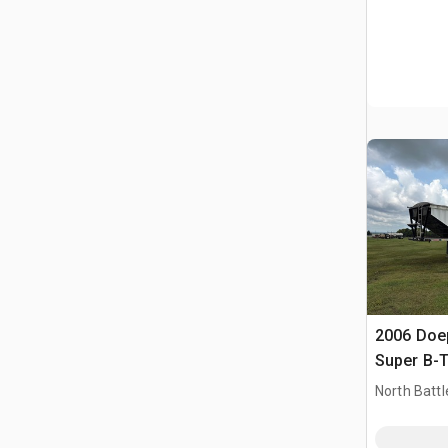
2006 Doep
Super B-T
Przyczep
North Battl