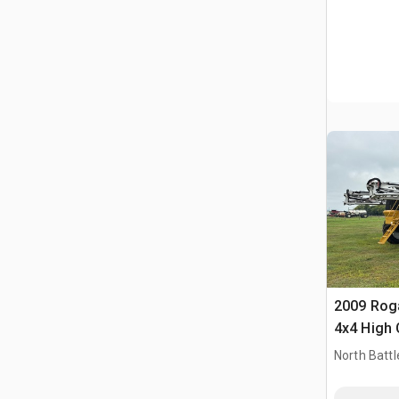
2009 Roga
4x4 High 
Opryskiw
North Battl
CAN