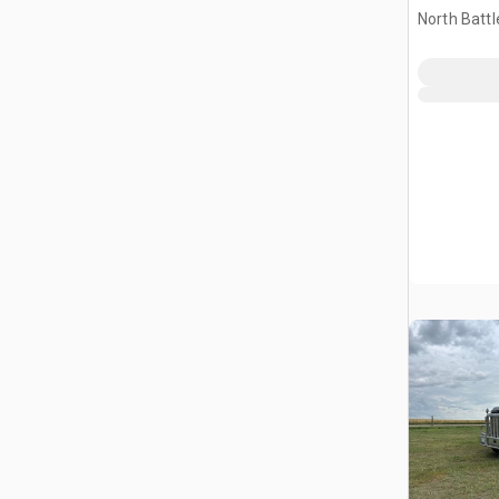
Ślimak do
North Battl