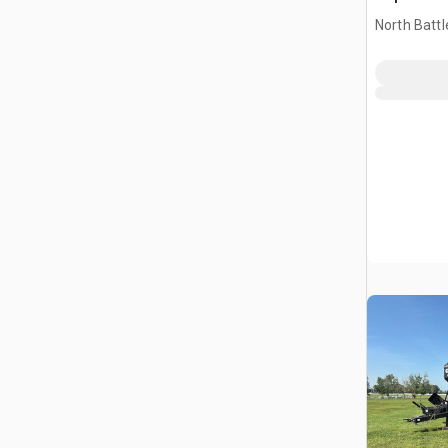
Przyczep
North Battl