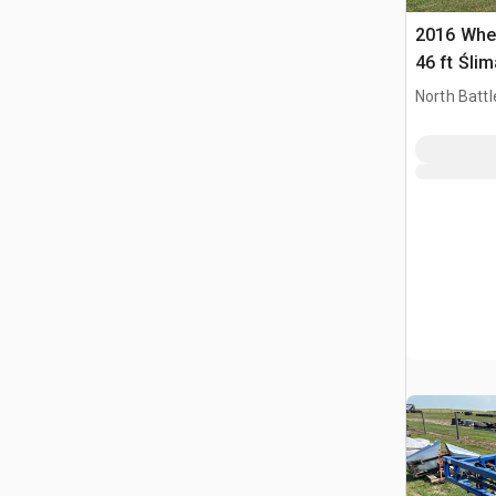
2016 Whea
46 ft Śli
North Battl