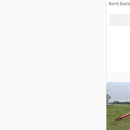
na nawóz
North Battl