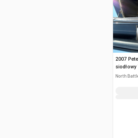
2007 Pete
siodłowy 
sypialną
North Battl
SK, CAN