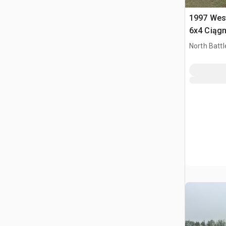
1997 Wes
6x4 Ciągn
kabiną sy
North Battl
SK, CAN