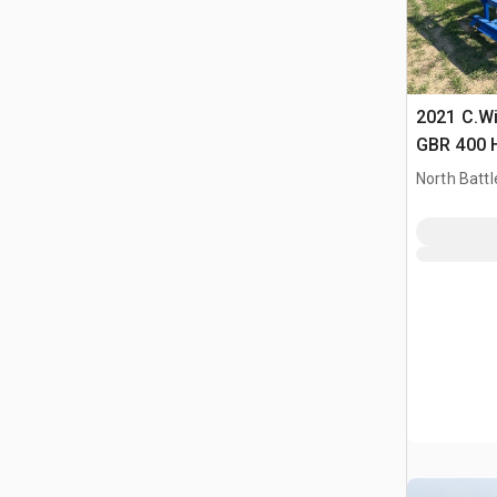
2021 C.Wi
GBR 400 H
Bag Rolle
North Battl
ziarna