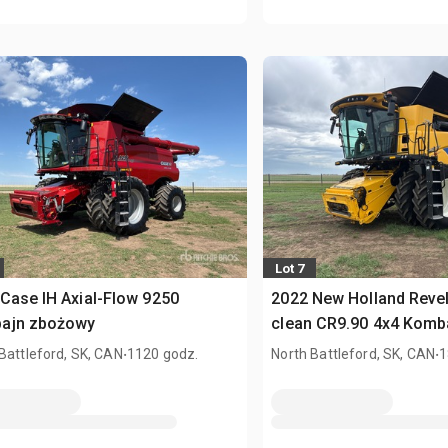
Lot 7
Case IH Axial-Flow 9250
2022 New Holland Revel
ajn zbożowy
clean CR9.90 4x4 Komb
.
.
Battleford, SK, CAN
1120 godz.
North Battleford, SK, CAN
1