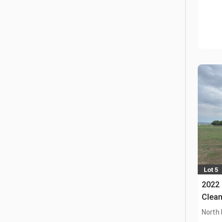
Lot 5
2022 
Clea
North 