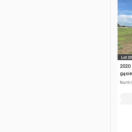
Lot 23
2020 
gąsi
North 