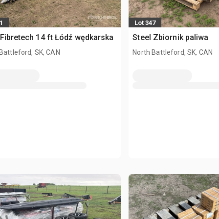
1
Lot 347
Fibretech 14 ft Łódź wędkarska
Steel Zbiornik paliwa
Battleford, SK, CAN
North Battleford, SK, CAN