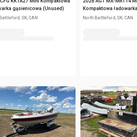
 CFG KKTA27 Mini Kompaktowa
2026 AGT MX-MRT14 Mi
warka gąsienicowa (Unused)
Kompaktowa ładowarka
(Unused)
Battleford, SK, CAN
North Battleford, SK, CAN