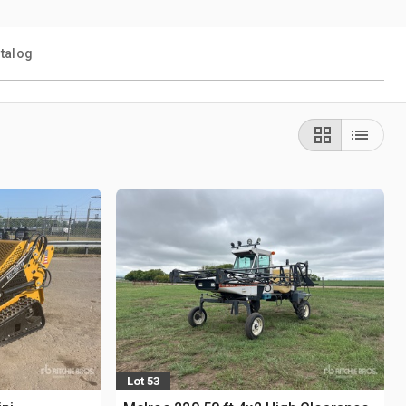
talog
Lot 53