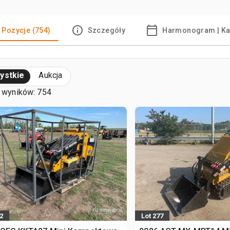
Pozycje (754)
Szczegóły
Harmonogram | Ka
ystkie
Aukcja
 wyników: 754
2
Lot 277