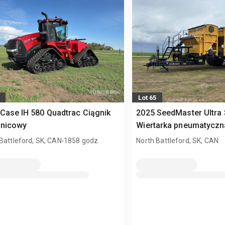
Lot 65
Case IH 580 Quadtrac Ciągnik
2025 SeedMaster Ultra 
enicowy
Wiertarka pneumatyczn
.
Battleford, SK, CAN
1858 godz.
North Battleford, SK, CAN