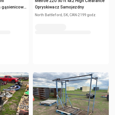
ni
Melroe 220 50 ft 4x2 High Clearance
 gąsienicowa
Opryskiwacz Samojezdny
.
North Battleford, SK, CAN
2199 godz.