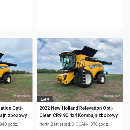
Lot 9
ation Opti-
2022 New Holland Relevation Opti-
bajn zbożowy
Clean CR9.90 4x4 Kombajn zbożowy
.
843 godz.
North Battleford, SK, CAN
1876 godz.