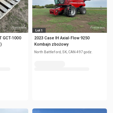
Lot 1
GT GCT-1000
2023 Case IH Axial-Flow 9250
)
Kombajn zbożowy
.
North Battleford, SK, CAN
497 godz.