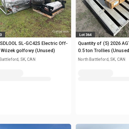
3
Lot 364
SDLOOL SL-GC42S Electric Off-
Quantity of (5) 2026 A
 Wózek golfowy (Unused)
0.5 ton Trollies (Unused
Battleford, SK, CAN
North Battleford, SK, CAN