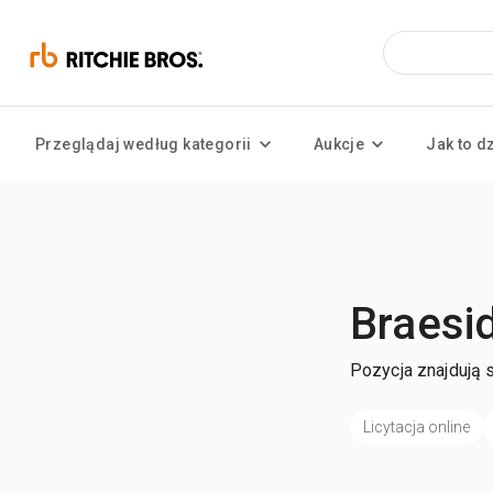
Przeglądaj według kategorii
Aukcje
Jak to d
Braesi
Pozycja znajdują 
Licytacja online