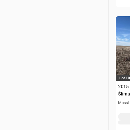
Lot 10
2015 
Ślima
Mossb