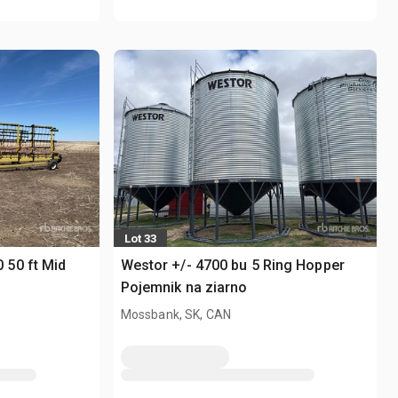
Lot 33
50 ft Mid
Westor +/- 4700 bu 5 Ring Hopper
Pojemnik na ziarno
Mossbank, SK, CAN