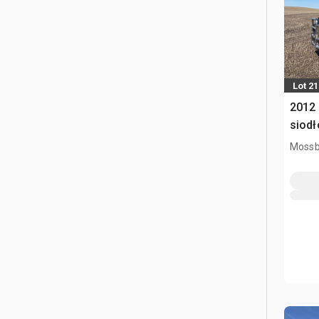
Lot 21
2012 
siodł
Mossb