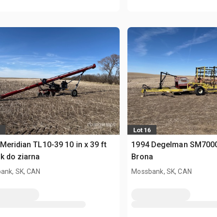
Lot 16
Meridian TL10-39 10 in x 39 ft
1994 Degelman SM7000 
k do ziarna
Brona
ank, SK, CAN
Mossbank, SK, CAN