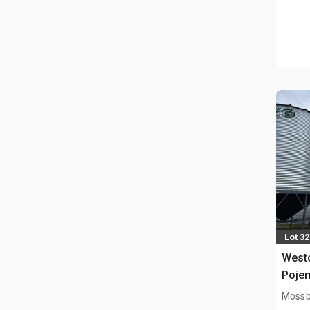
Lot 32
Westo
Pojem
Mossb