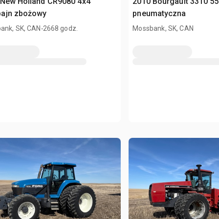
 New Holland CR9080 4x4
2010 Bourgault 3310 55 
ajn zbożowy
pneumatyczna
.
ank, SK, CAN
2668 godz.
Mossbank, SK, CAN