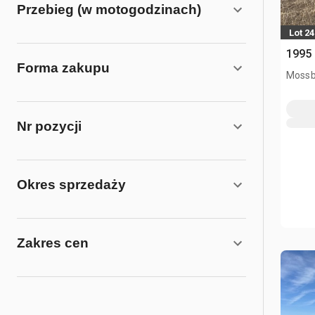
Przebieg (w motogodzinach)
Lot 24
1995
Forma zakupu
Mossb
Nr pozycji
Okres sprzedaży
Zakres cen