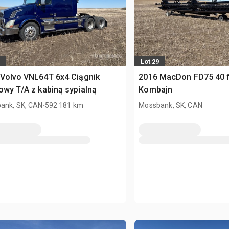
Lot 29
Volvo VNL64T 6x4 Ciągnik
2016 MacDon FD75 40 f
owy T/A z kabiną sypialną
Kombajn
.
ank, SK, CAN
592 181 km
Mossbank, SK, CAN