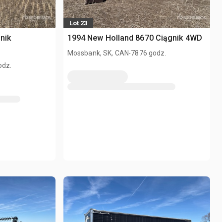
Lot 23
nik
1994 New Holland 8670 Ciągnik 4WD
.
Mossbank, SK, CAN
7876 godz.
odz.