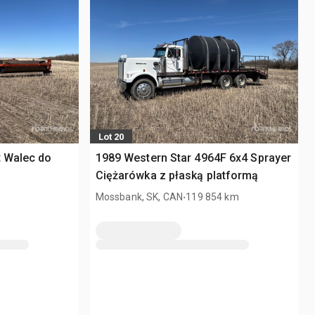
Lot 20
t Walec do
1989 Western Star 4964F 6x4 Sprayer
Ciężarówka z płaską platformą
.
Mossbank, SK, CAN
119 854 km