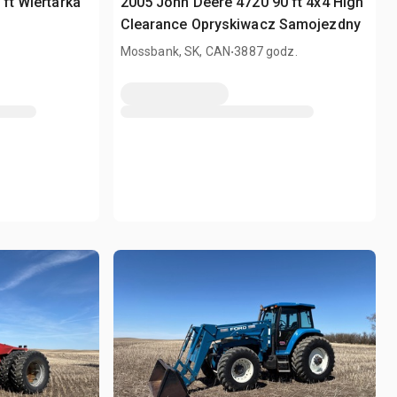
ft Wiertarka
2005 John Deere 4720 90 ft 4x4 High
Clearance Opryskiwacz Samojezdny
.
Mossbank, SK, CAN
3887 godz.