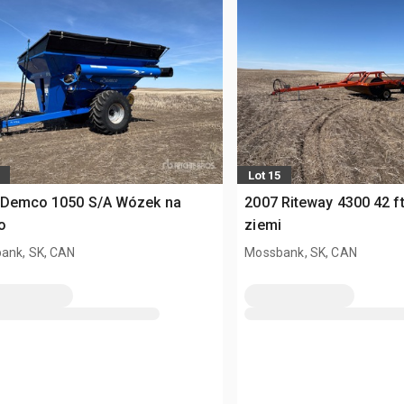
Lot 15
 Demco 1050 S/A Wózek na
2007 Riteway 4300 42 f
o
ziemi
ank, SK, CAN
Mossbank, SK, CAN