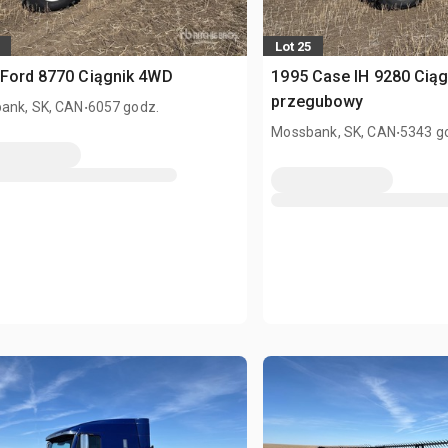
Lot 25
 Ford 8770 Ciągnik 4WD
1995 Case IH 9280 Ciąg
.
przegubowy
ank, SK, CAN
6057 godz.
.
Mossbank, SK, CAN
5343 g