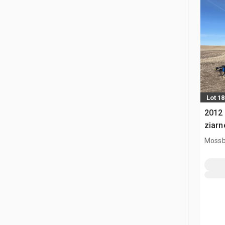
Lot 18
2012
ziarn
Mossb