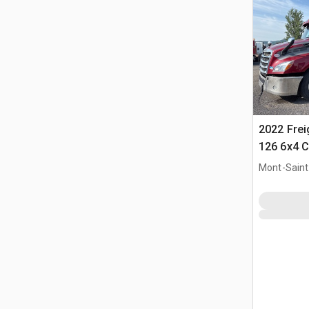
2022 Frei
126 6x4 C
T/A z kab
Mont-Saint-
QC, CAN