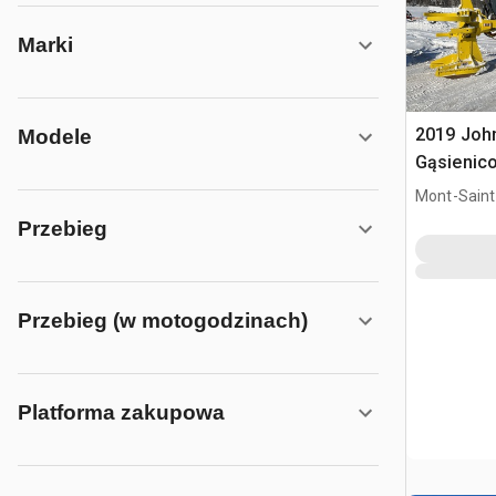
Marki
2019 Joh
Modele
Gąsienic
ślimakow
Mont-Saint-
QC, CAN
Przebieg
Przebieg (w motogodzinach)
Platforma zakupowa