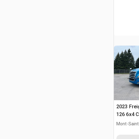
2023 Frei
126 6x4 C
T/A z kab
Mont-Saint-
QC, CAN