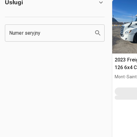
Usługi
Numer seryjny
2023 Frei
126 6x4 C
T/A z kab
Mont-Saint-