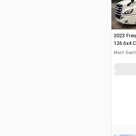
2023 Frei
126 6x4 C
T/A z kab
Mont-Saint-
QC, CAN