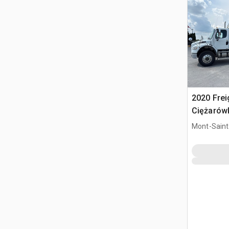
2020 Frei
Ciężarówk
odpadów
Mont-Saint-
QC, CAN