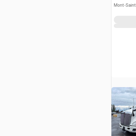
kabiną sy
Mont-Saint-
QC, CAN