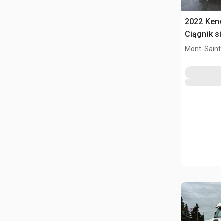
2022 Ken
Ciągnik s
kabiną sy
Mont-Saint-
QC, CAN