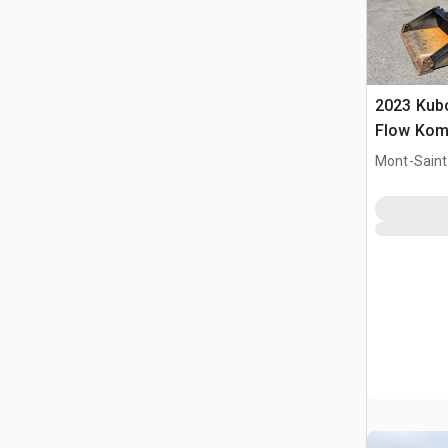
2023 Kub
Flow Kom
ładowark
Mont-Saint-
CAN