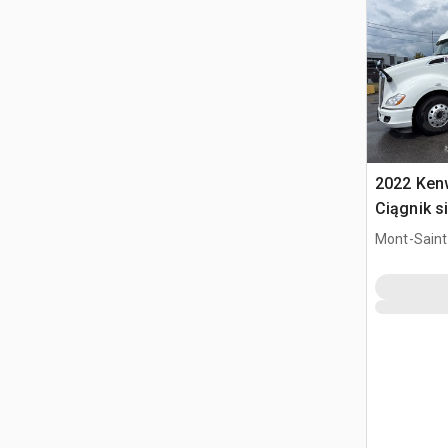
2022 Ken
Ciągnik s
kabiną sy
Mont-Saint-
QC, CAN