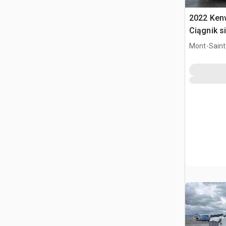
2022 Ken
Ciągnik s
kabiną sy
Mont-Saint-
QC, CAN