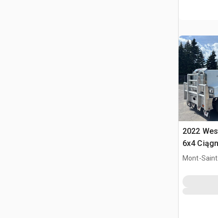
2022 Wes
6x4 Ciągn
kabiną sy
Mont-Saint-
QC, CAN