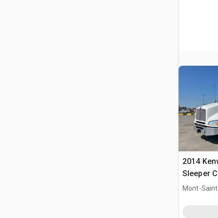
2014 Ken
Sleeper C
systemem
Mont-Saint-
QC, CAN