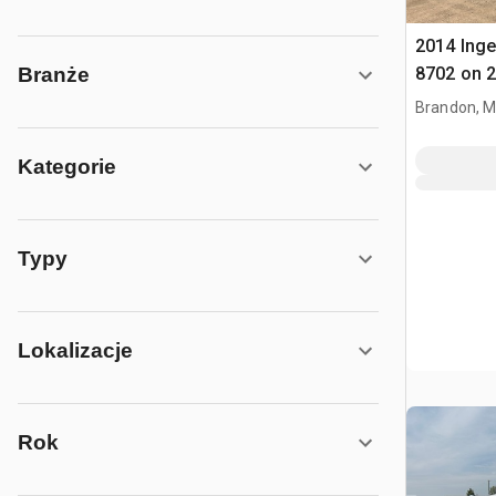
2014 Inge
8702 on 2
Branże
4900SF 8
Brandon, 
koparką 
Kategorie
Typy
Lokalizacje
Rok