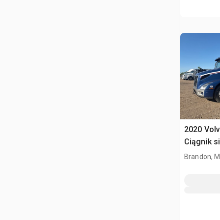
2020 Vol
Ciągnik s
kabiną sy
Brandon, 