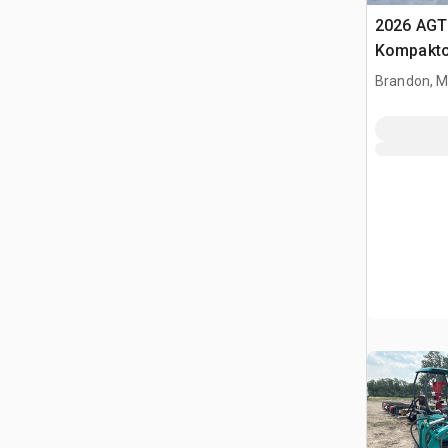
2026 AGT
Kompakto
gąsienic
Brandon, 