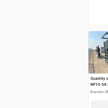
Quantity 
NP10-54-2
Coated Pa
Brandon, 
(Unused)