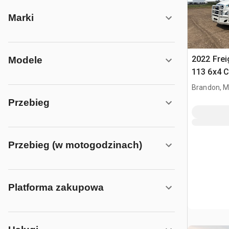
Marki
2022 Frei
Modele
113 6x4 C
T/A z kab
Brandon, 
Przebieg
Przebieg (w motogodzinach)
Platforma zakupowa