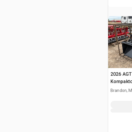
2026 AGT
Kompakto
gąsienic
Brandon, 