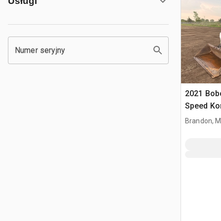
Usługi
Numer seryjny
2021 Bob
Speed K
ładowark
Brandon, 