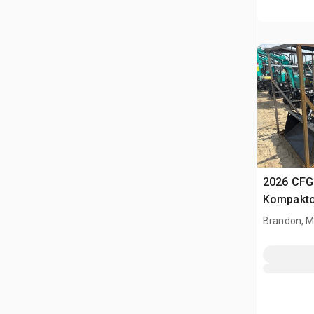
2026 CFG
Kompakto
gąsienic
Brandon, 