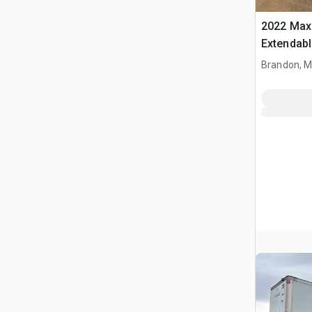
2022 Max 
Extendab
kontener
Brandon, 