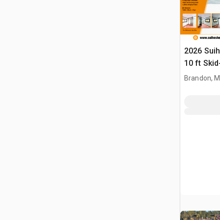
2026 Suih
10 ft Ski
Expandabl
Brandon, 
(Unused)