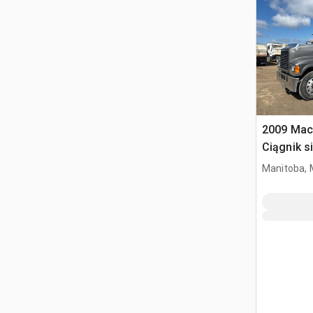
2009 Mac
Ciągnik s
kabiną sy
Manitoba, 