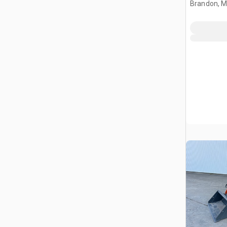
gąsienic
Brandon, 