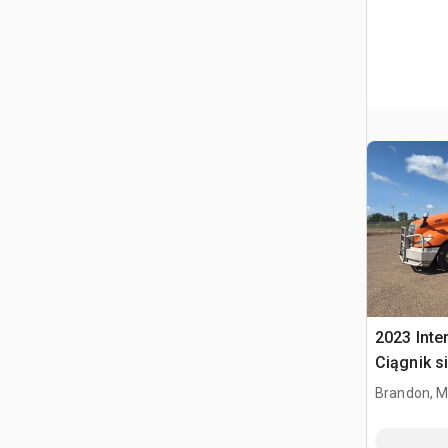
2023 Inte
Ciągnik s
kabiną sy
Brandon, 