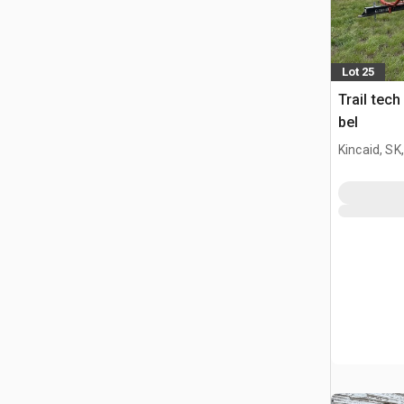
Lot 25
Trail tech 27 ft Przenośni
bel
Kincaid, SK