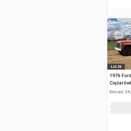
Lot 26
1976 Ford
Ciężarów
zboża
Kincaid, SK