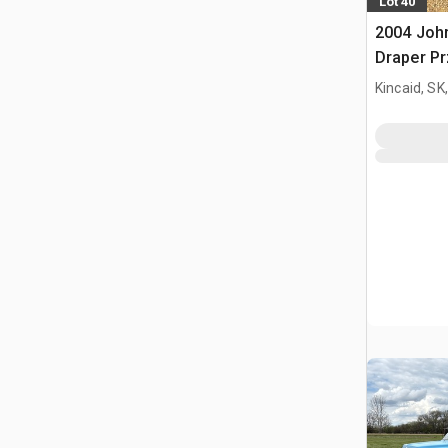
Lot 40
2004 John
Draper P
kombajnu
Kincaid, SK