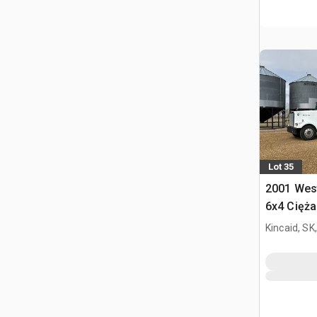
Lot 35
2001 Wes
6x4 Cięż
przewozu
Kincaid, SK