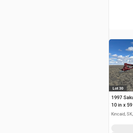
Lot 30
1997 Sak
10 in x 5
ziarna
Kincaid, SK