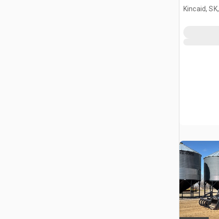
kabiną sy
Kincaid, SK