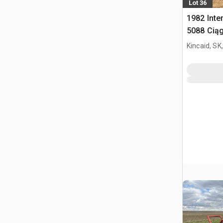
Lot 36
1982 Inte
5088 Cią
Kincaid, SK