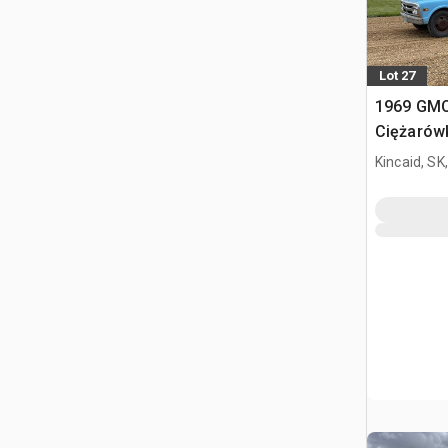
Lot 27
1969 GMC
Ciężarów
zboża
Kincaid, SK