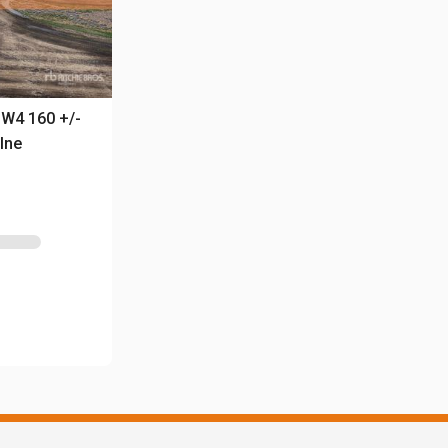
-W4 160 +/-
lne