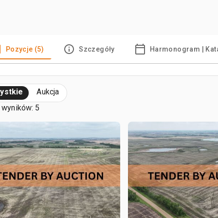
Pozycje (5)
Szczegóły
Harmonogram | Kat
ystkie
Aukcja
 wyników: 5