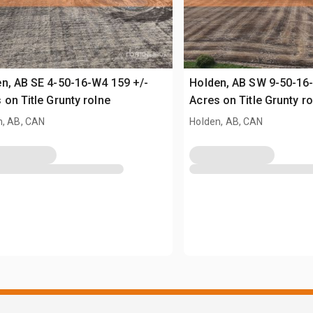
n, AB SE 4-50-16-W4 159 +/-
Holden, AB SW 9-50-16
 on Title Grunty rolne
Acres on Title Grunty ro
n, AB, CAN
Holden, AB, CAN