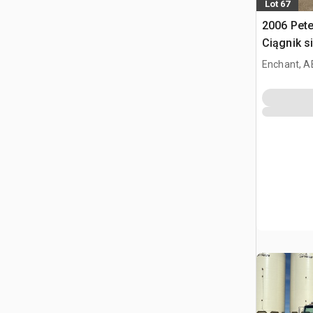
Lot 67
2006 Pete
Ciągnik s
kabiną sy
Enchant, A