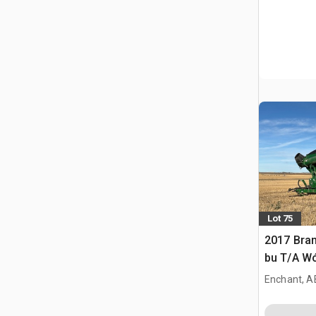
Lot 75
2017 Bra
bu T/A Wó
Enchant, A