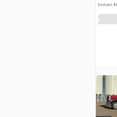
sypialną
Enchant, A