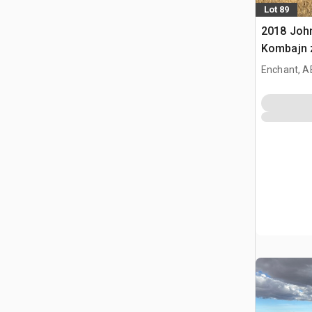
Lot 89
2018 Joh
Kombajn 
Enchant, A