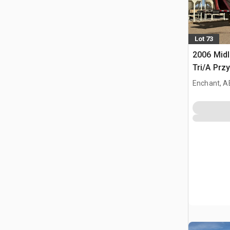
Lot 73
2006 Midl
Tri/A Prz
Enchant, A