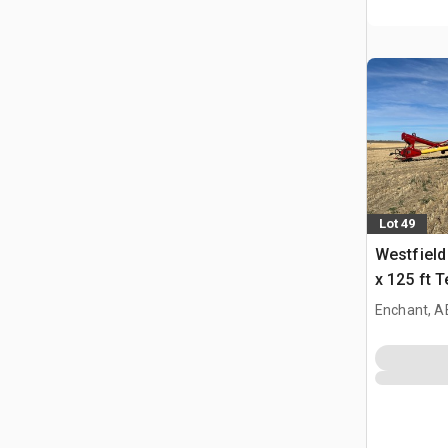
Lot 49
Westfield
x 125 ft 
Ślimak do
Enchant, A