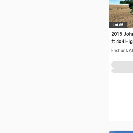
Lot 85
2015 Joh
ft 4x4 Hi
Opryskiw
Enchant, A