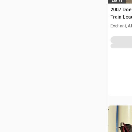
Lot 71
2007 Doep
Train Lea
zboża
Enchant, A