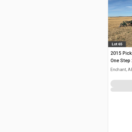
Lot 65
2015 Pick
One Step 
fasoli jad
Enchant, A