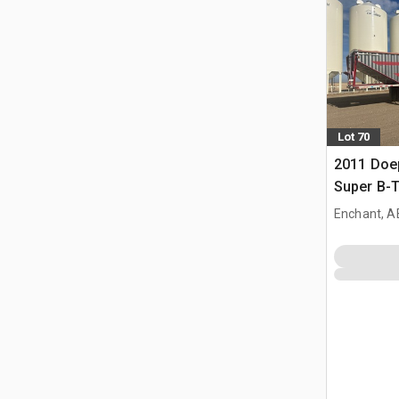
Lot 70
2011 Doep
Super B-T
Przyczep
Enchant, A