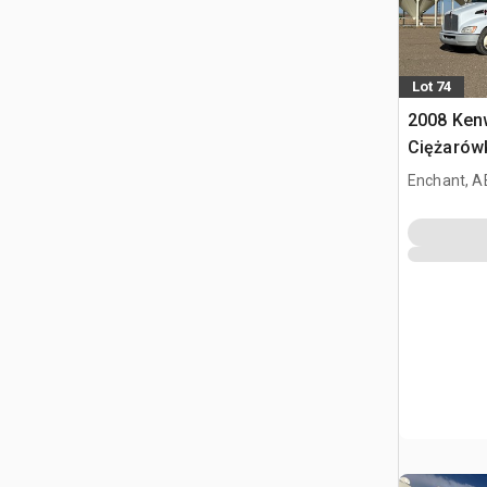
Lot 74
2008 Ken
Ciężarów
zboża
Enchant, A