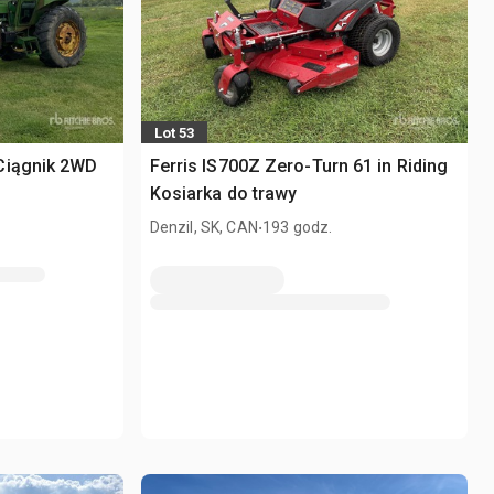
Lot 53
Ciągnik 2WD
Ferris IS700Z Zero-Turn 61 in Riding
Kosiarka do trawy
.
Denzil, SK, CAN
193 godz.