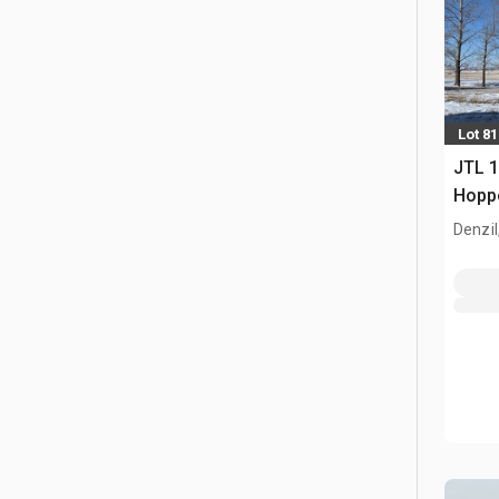
Lot 81
JTL 1
Hoppe
Denzil