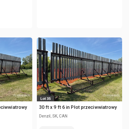
Lot 35
rzeciwwiatrowy
30 ft x 9 ft 6 in Płot przeciwwiatrowy
Denzil, SK, CAN