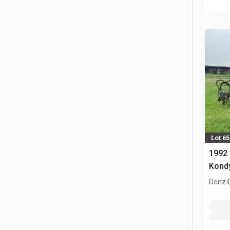
Lot 65
1992 
Kondy
Denzil