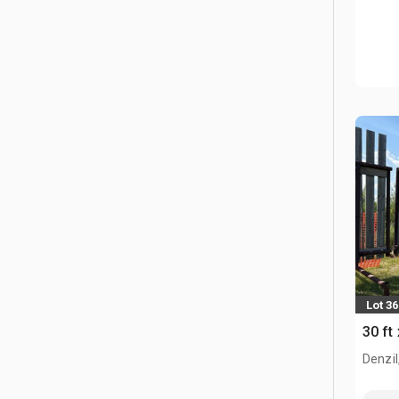
Lot 36
30 ft
Denzil