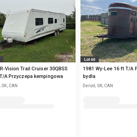
Lot 60
R-Vision Trail Cruiser 30QBSS
1981 Wy-Lee 16 ft T/A 
t T/A Przyczepa kempingowa
bydła
, SK, CAN
Denzil, SK, CAN