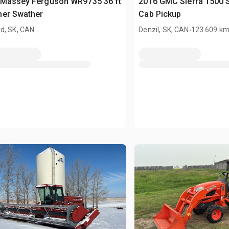
 Massey Ferguson WR9735 36 ft
2016 GMC Sierra 1500 
her Swather
Cab Pickup
.
d, SK, CAN
Denzil, SK, CAN
123 609 k