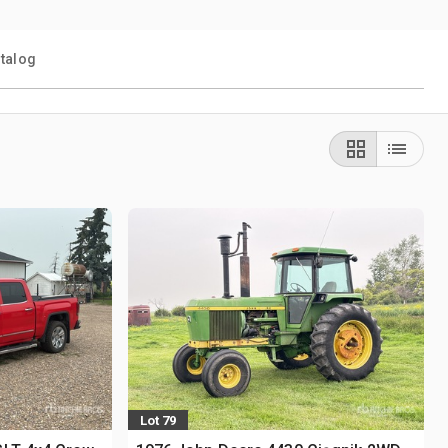
talog
Lot 79