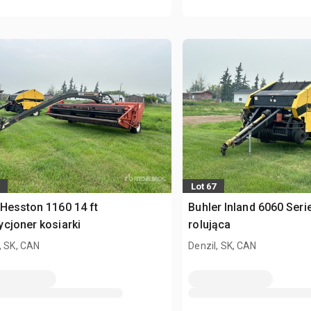
Lot 67
Hesston 1160 14 ft
Buhler Inland 6060 Serie
cjoner kosiarki
rolująca
, SK, CAN
Denzil, SK, CAN