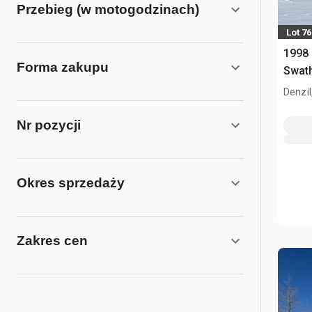
Przebieg (w motogodzinach)
Lot 76
1998 
Forma zakupu
Swat
Denzil
Nr pozycji
Okres sprzedaży
Zakres cen