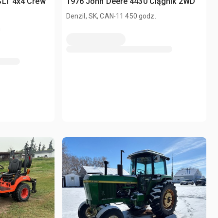
SLT 4x4 Crew
1976 John Deere 4430 Ciągnik 2WD
.
Denzil, SK, CAN
11 450 godz.
m