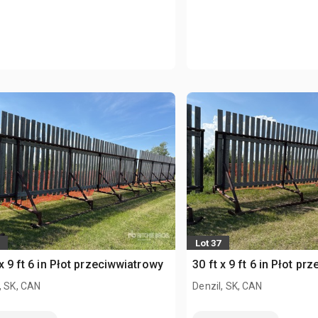
Lot 37
 x 9 ft 6 in Płot przeciwwiatrowy
30 ft x 9 ft 6 in Płot p
, SK, CAN
Denzil, SK, CAN