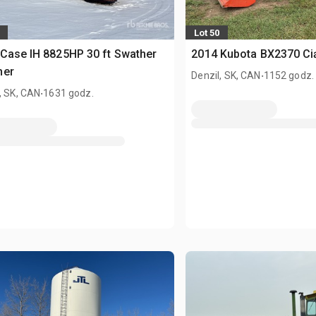
Lot 50
Case IH 8825HP 30 ft Swather
2014 Kubota BX2370 Ci
her
.
Denzil, SK, CAN
1152 godz.
.
, SK, CAN
1631 godz.