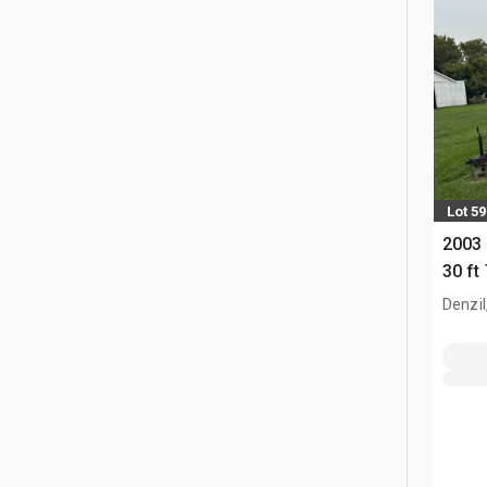
Lot 59
2003 
30 f
Denzil