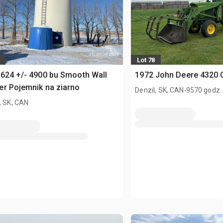
Lot 78
624 +/- 4900 bu Smooth Wall
1972 John Deere 4320 
r Pojemnik na ziarno
.
Denzil, SK, CAN
9570 godz.
, SK, CAN