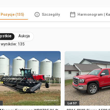
Pozycje (135)
Szczegóły
Harmonogram | Ka
ystkie
Aukcja
 wyników: 135
Lot 57