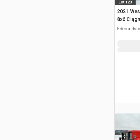
Lot 123
2021 Wes
8x6 Ciągn
kabiną dz
Edmundsto
CAN