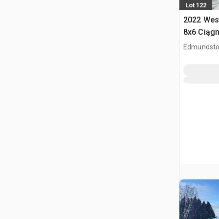
Lot 122
2022 Wes
8x6 Ciągn
kabiną dz
Edmundsto
CAN