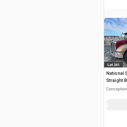
Lot 241
National 
Straight
Peterbilt
Conception
z wysięg
NL, CAN