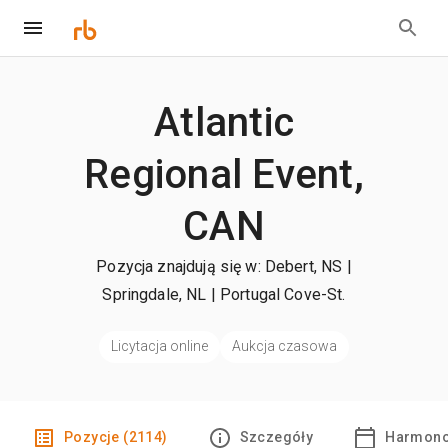
Atlantic
Regional Event,
CAN
Pozycja znajdują się w: Debert, NS |
Springdale, NL | Portugal Cove-St.
Philip's, NL
| +więcej
Licytacja online
Aukcja czasowa
Pozycje (2114)
Szczegóły
Harmono