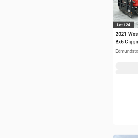
Lot 124
2021 Wes
8x6 Ciągn
kabiną dz
Edmundsto
CAN