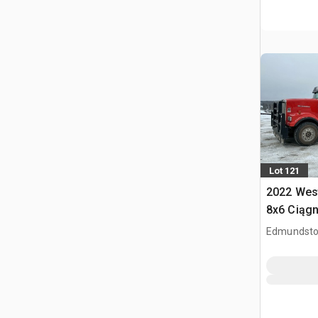
Lot 121
2022 Wes
8x6 Ciągn
kabiną dz
Edmundsto
CAN