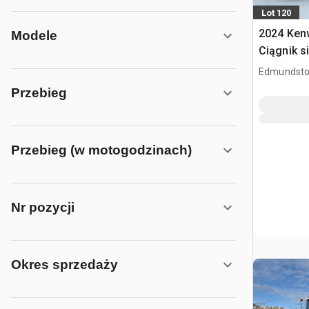
Lot 120
2024 Ken
Modele
Ciągnik s
dzienną T
Edmundsto
CAN
Przebieg
Przebieg (w motogodzinach)
Nr pozycji
Okres sprzedaży