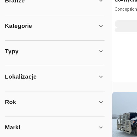
Branże
samocho
Conception
NL, CAN
Kategorie
Typy
Lokalizacje
Rok
Marki