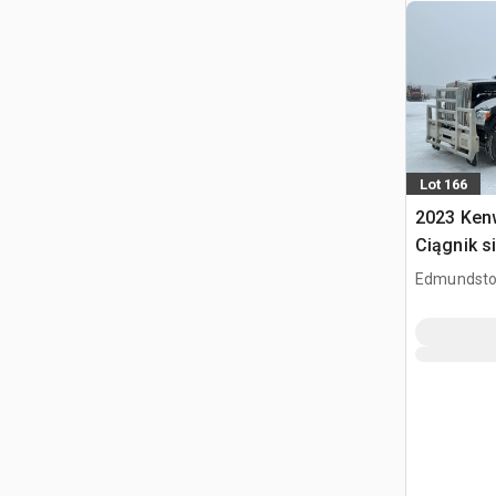
Lot 166
2023 Ken
Ciągnik s
kabiną sy
Edmundsto
CAN