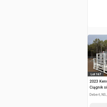
Lot 167
2023 Ken
Ciągnik s
kabiną sy
Debert, NS