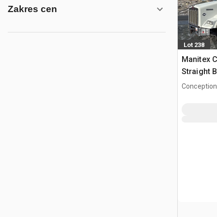
Zakres cen
Lot 238
Manitex C
Straight
Kenworth
Conception
Ciężarów