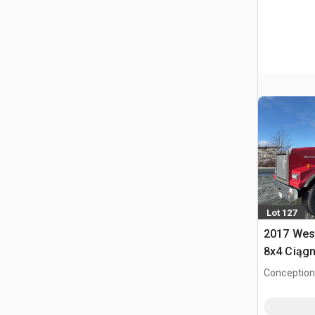
Lot 127
2017 Wes
8x4 Ciągn
kabiną sy
Conception
South, NL,