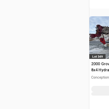
Lot 349
2000 Gro
8x4 Hydra
samocho
Conception