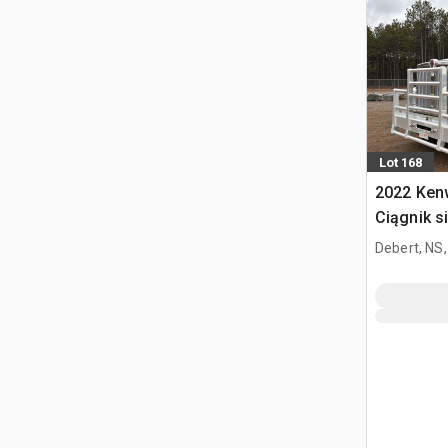
Lot 168
2022 Ken
Ciągnik s
kabiną sy
Debert, NS