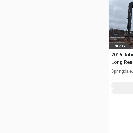
Lot 317
2015 Joh
Long Rea
gąsienic
Springdale