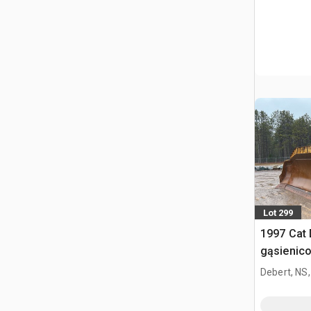
Lot 299
1997 Cat
gąsienic
Debert, NS