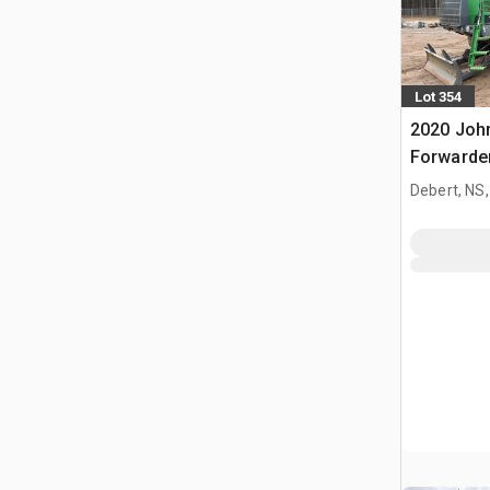
Lot 354
2020 Joh
Forwarder
Debert, NS