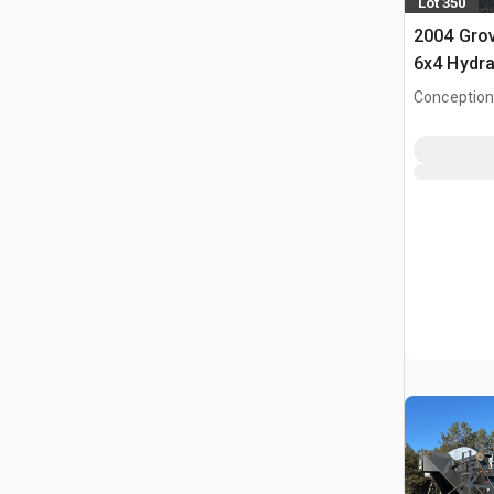
Lot 350
2004 Gro
6x4 Hydra
samocho
Conception
NL, CAN