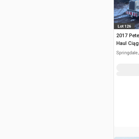
Lot 126
2017 Pete
Haul Ciąg
kabiną sy
Springdale