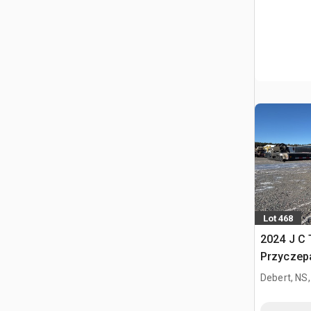
Lot 468
2024 J C T
Przyczep
Debert, NS