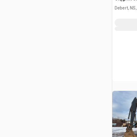
kabiną sy
Debert, NS