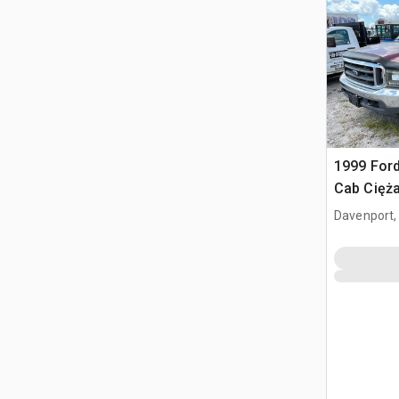
1999 Ford
Cab Cięż
przewozu
Davenport,