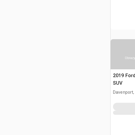
Obrazy
2019 For
SUV
Davenport,