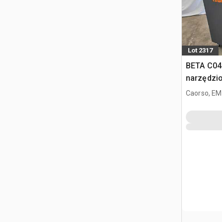
Lot 2317
BETA C04
narzędzi
Caorso, EM