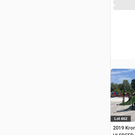
Lot 462
2019 Kro