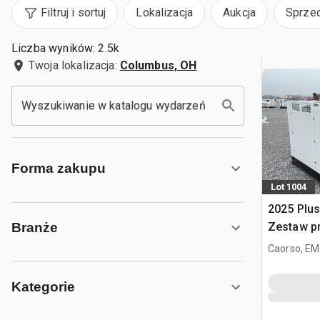
Filtruj i sortuj
Lokalizacja
Aukcja
Sprze
Liczba wyników: 2.5k
Twoja lokalizacja:
Columbus, OH
Wyszukiwanie w katalogu wydarzeń
Forma zakupu
Lot 1004
2025 Plu
Zestaw p
Branże
(Unused)
Caorso, EM
Kategorie