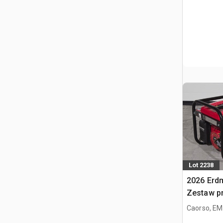
Lot 2238
2026 Erd
Zestaw p
(Unused)
Caorso, EM