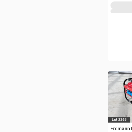
Lot 2265
Erdmann 