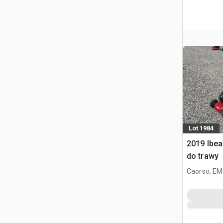
Lot 1984
2019 Ibea
do trawy
Caorso, EM