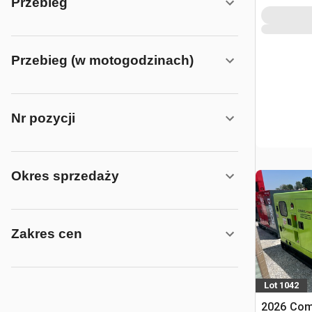
Przebieg
Przebieg (w motogodzinach)
Nr pozycji
Okres sprzedaży
Zakres cen
Lot 1042
2026 Com