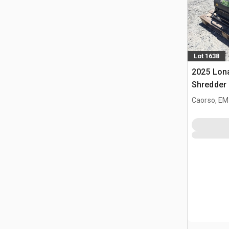
Lot 1638
2025 Lon
Shredder
Caorso, EM