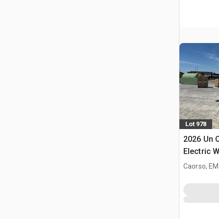
Lot 978
2026 Un 
Electric 
(Unused)
Caorso, EM