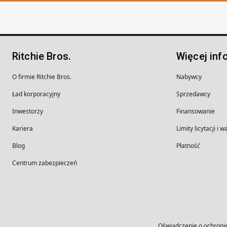
Ritchie Bros.
Więcej inf
O firmie Ritchie Bros.
Nabywcy
Ład korporacyjny
Sprzedawcy
Inwestorzy
Finansowanie
Kariera
Limity licytacji i 
Blog
Płatność
Centrum zabezpieczeń
Oświadczenie o ochroni