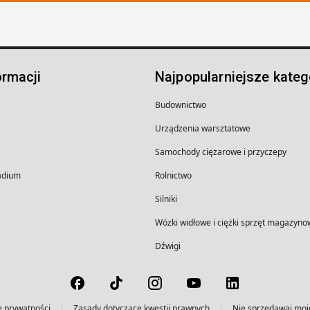
ormacji
Najpopularniejsze kateg
Budownictwo
Urządzenia warsztatowe
Samochody ciężarowe i przyczepy
wadium
Rolnictwo
Silniki
Wózki widłowe i ciężki sprzęt magazyno
Dźwigi
e prywatności
Zasady dotyczące kwestii prawnych
Nie sprzedawaj mo