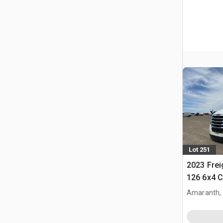
Lot 251
2023 Frei
126 6x4 C
T/A z kab
Amaranth,