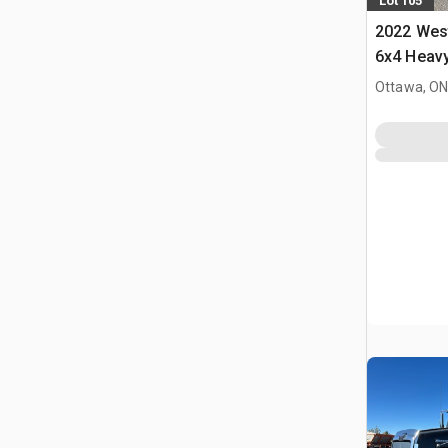
Lot 105
2022 Wes
6x4 Heavy
siodłowy 
Ottawa, ON
dzienną