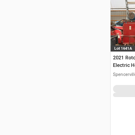
Lot 1641A
2021 Rot
Electric H
Wood Gri
Spencervill