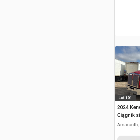
Lot 101
2024 Ken
Ciągnik s
kabiną dz
Amaranth,