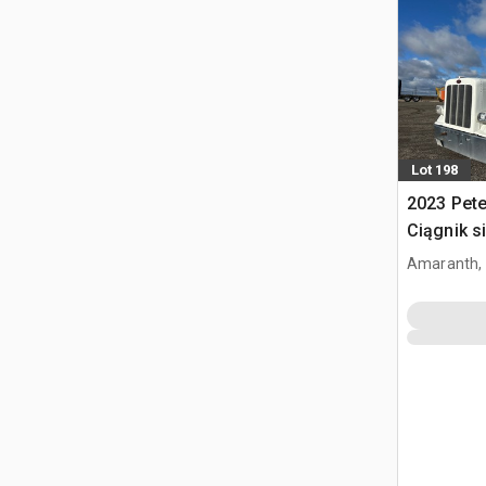
Lot 198
2023 Pete
Ciągnik s
kabiną sy
Amaranth,