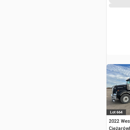
Lot 664
2022 West
Ciężarówk