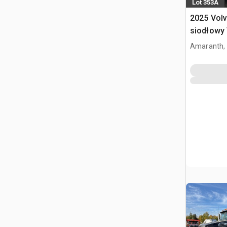
Lot 353A
2025 Volv
siodłowy 
sypialną
Amaranth,