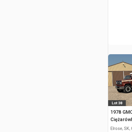
Lot 38
1978 GMC
Ciężarów
zboża
Elrose, SK,