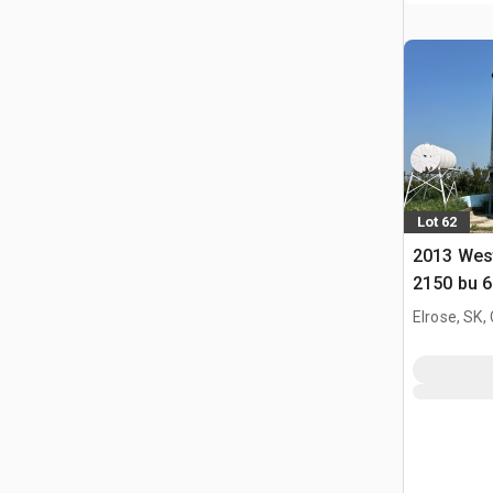
Lot 62
2013 Wes
2150 bu 6
Pojemnik 
Elrose, SK,