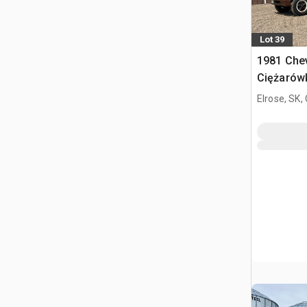
Lot 39
1981 Chev
Ciężarów
zboża
Elrose, SK,