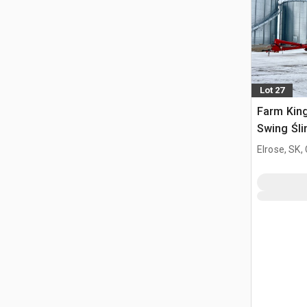
Lot 27
Farm King
Swing Śli
Elrose, SK,