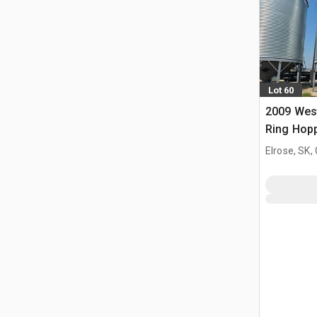
Lot 60
2009 West
Ring Hop
ziarno
Elrose, SK,