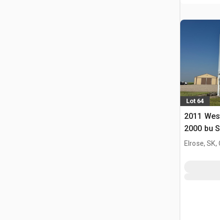
Lot 64
2011 Wes
2000 bu 
Pojemnik 
Elrose, SK,