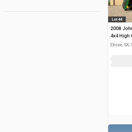
Lot 44
2008 John
4x4 High 
Opryskiw
Elrose, SK,