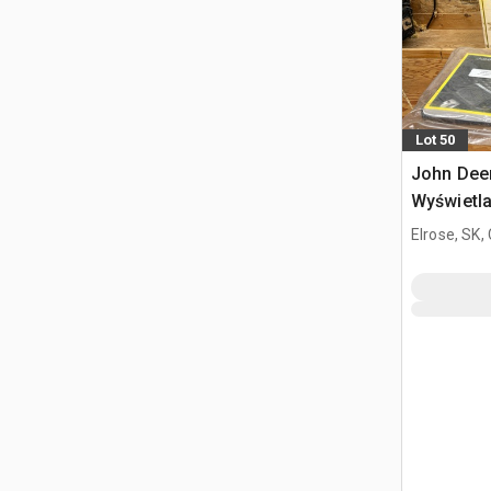
Lot 50
John Dee
Wyświetl
Elrose, SK,