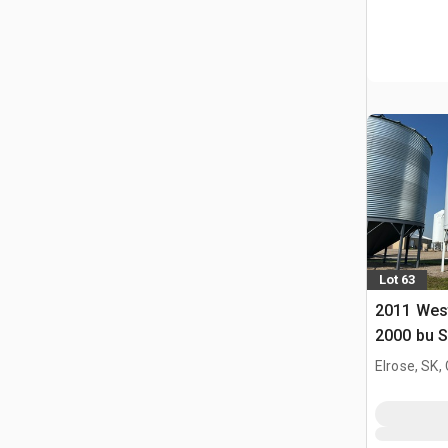
Lot 63
2011 Wes
2000 bu 
Pojemnik 
Elrose, SK,