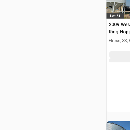
Lot 61
2009 West
Ring Hop
ziarno
Elrose, SK,