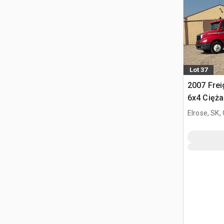
Lot 37
2007 Frei
6x4 Cięż
przewozu
Elrose, SK,