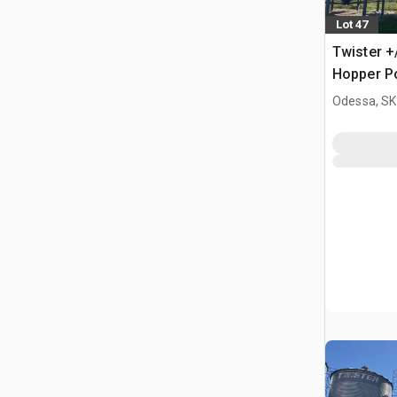
Lot 47
Twister +
Hopper Po
Odessa, SK