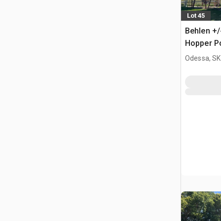
Lot 45
Behlen +/
Hopper Po
Odessa, SK