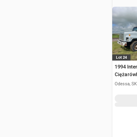
Lot 24
1994 Inte
Ciężarów
zboża
Odessa, SK