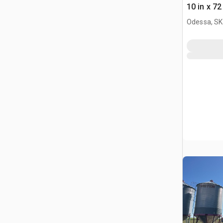
10 in x 7
ziarna
Odessa, SK