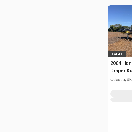
Lot 41
2004 Hone
Draper K
Odessa, SK