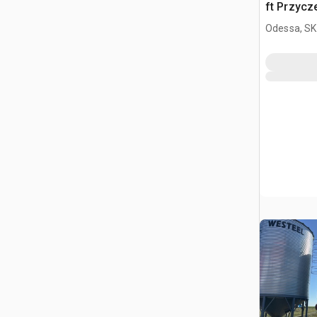
ft Przycz
kombajn
Odessa, SK