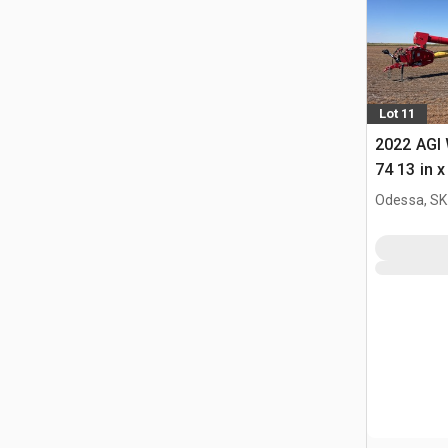
Lot 11
2022 AGI 
74 13 in 
do ziarna
Odessa, SK