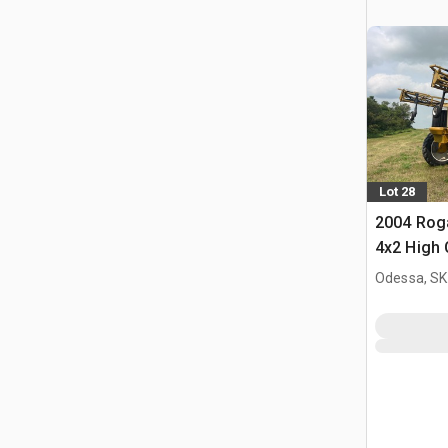
Lot 28
2004 Roga
4x2 High 
Opryskiw
Odessa, SK