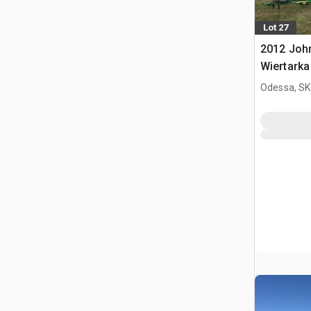
Lot 27
2012 John
Wiertark
Odessa, SK