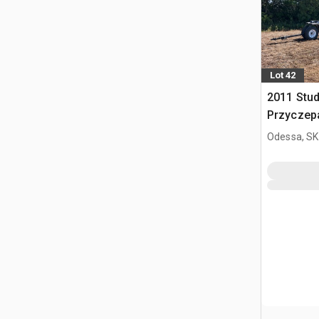
Lot 42
2011 Stud
Przyczepa
kombajn
Odessa, SK