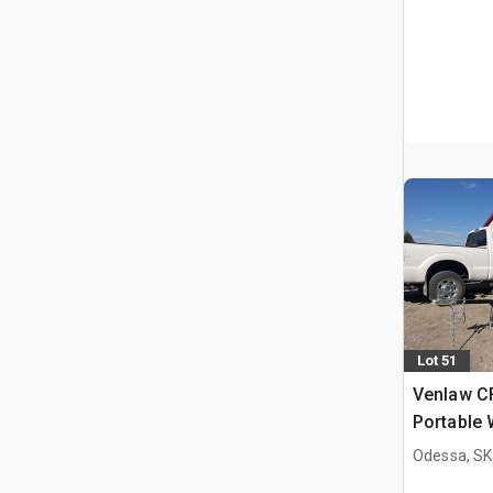
Lot 51
Venlaw C
Portable 
napowiet
Odessa, SK