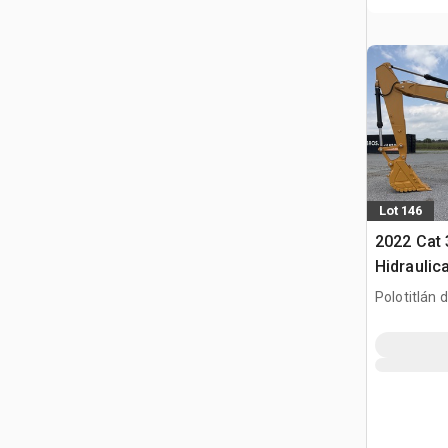
Lot 146
2022 Cat
Hidraulic
gąsienic
Polotitlán d
Ilustración