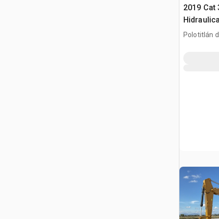
2019 Cat
Hidraulic
gąsienic
Polotitlán d
Ilustración