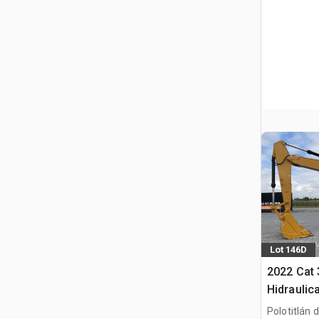
Lot 146D
2022 Cat
Hidraulic
gąsienic
Polotitlán d