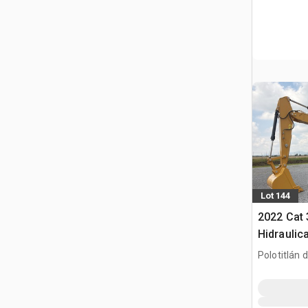
Lot 144
2022 Cat
Hidraulic
gąsienic
Polotitlán d
Ilustración