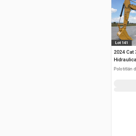
Lot 141
2024 Cat
Hidraulic
gąsienic
Polotitlán d
Ilustración