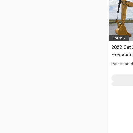
Lot 159
2022 Cat
Excavador
Koparka 
Polotitlán d
Ilustración