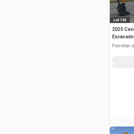
Lot 135
2025 Cas
Excavador
Usar) / K
Polotitlán d
(Unused)
Ilustración