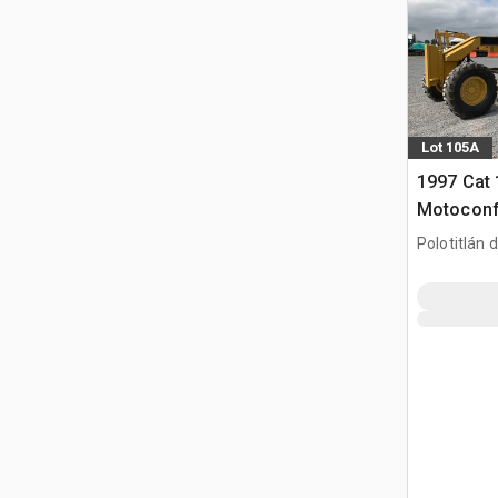
Lot 105A
1997 Cat
Motoconf
Równiarka
Polotitlán d
Ilustración
MEX