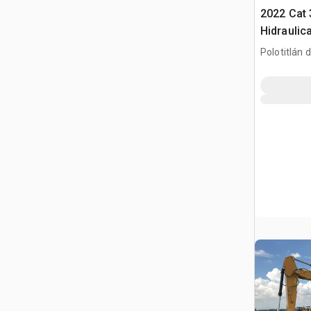
2022 Cat
Hidraulic
gąsienic
Polotitlán d
Ilustración