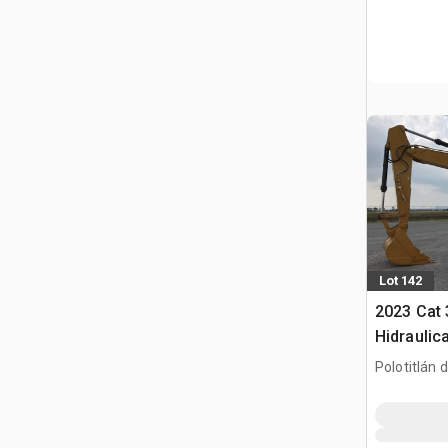
Lot 142
2023 Cat
Hidraulic
gąsienic
Polotitlán d
Ilustración