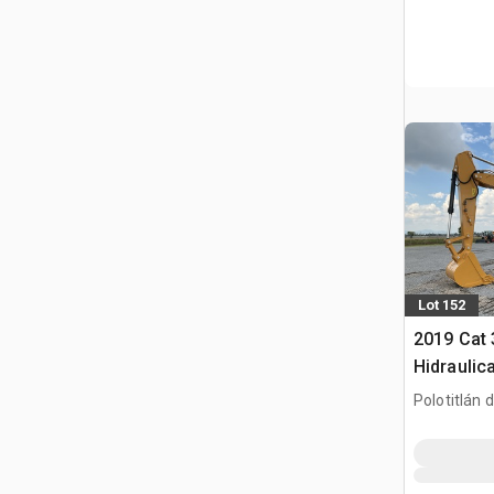
Lot 152
2019 Cat
Hidraulic
gąsienic
Polotitlán d
Ilustración