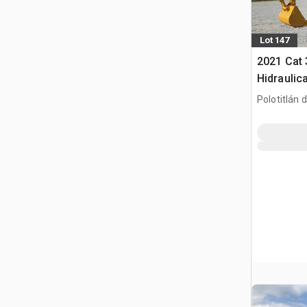
Lot 147
2021 Cat
Hidraulic
gąsienic
Polotitlán d
Ilustración