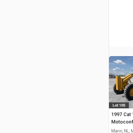
Lot 105
1997 Cat
Motoconf
Równiarka
Marin, NL,