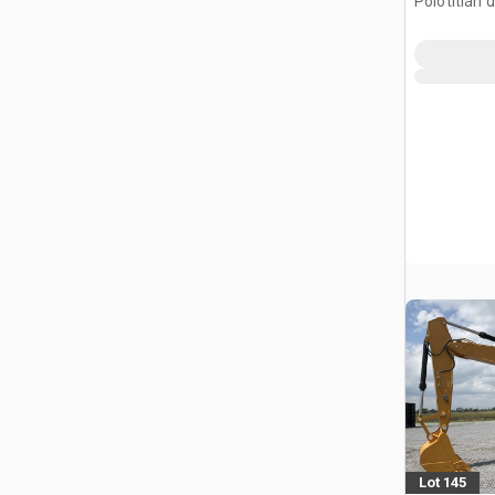
Polotitlán d
Ilustración
Lot 145