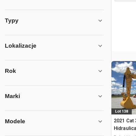
Typy
Lokalizacje
Rok
Marki
Lot 138
2021 Cat
Modele
Hidraulic
gąsienic