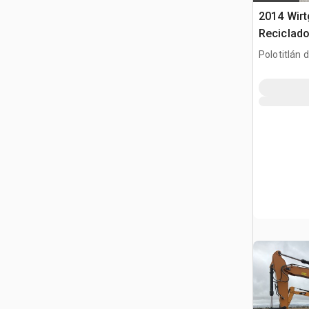
2014 Wir
Reciclado
Odzyskiwa
Polotitlán d
gleby
Ilustración