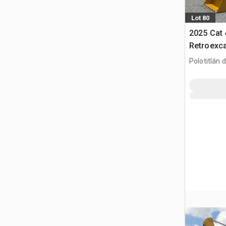
Lot 80
2025 Cat 
Retroexca
ładowark
Polotitlán d
Ilustración