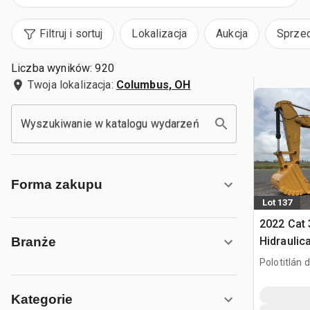
Filtruj i sortuj
Lokalizacja
Aukcja
Sprze
Liczba wyników: 920
Twoja lokalizacja:
Columbus, OH
Wyszukiwanie w katalogu wydarzeń
Forma zakupu
Lot 137
2022 Cat
Hidraulic
Branże
gąsienic
Polotitlán d
Ilustración
Kategorie