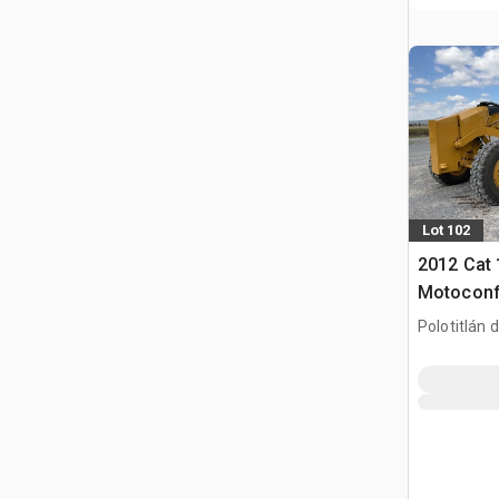
Lot 102
2012 Cat
Motoconf
Równiarka
Polotitlán d
Ilustración
MEX