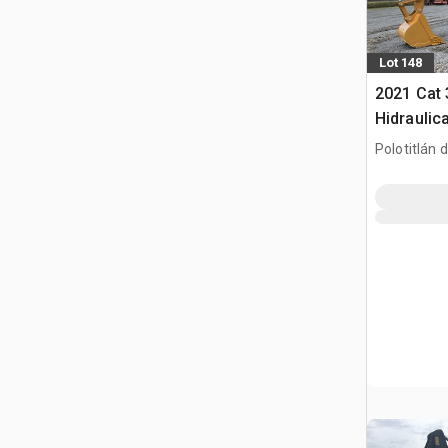
Lot 148
2021 Cat
Hidraulic
gąsienic
Polotitlán d
Ilustración