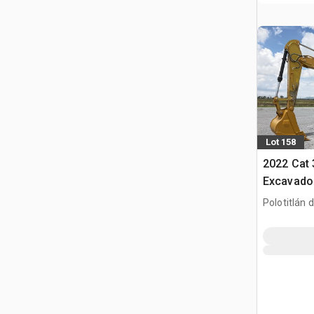
Lot 158
2022 Cat
Excavador
Koparka 
Polotitlán d
Ilustración