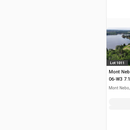
Lot 1011
Mont Nebo
06-W3 7.1
PID 14779
Mont Nebo,