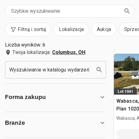
Filtruj i sortuj
Lokalizacja
Aukcja
Sprze
Liczba wyników: 6
Twoja lokalizacja:
Columbus, OH
Wyszukiwanie w katalogu wydarzeń
Lot 1041
Forma zakupu
Wabasca, 
Plan 1020
on Title 
Wabasca, 
Branże
mieszkal