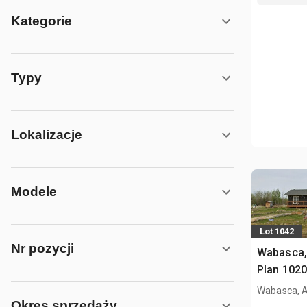
Kategorie
Typy
Lokalizacje
Modele
Lot 1042
Nr pozycji
Wabasca, 
Plan 1020
on Title 
Wabasca, 
mieszkal
Okres sprzedaży