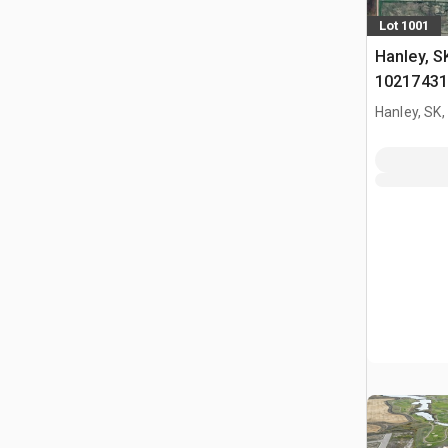
Lot 1001
Hanley, S
102174319
Acres on 
Hanley, SK
20305318
komercyj